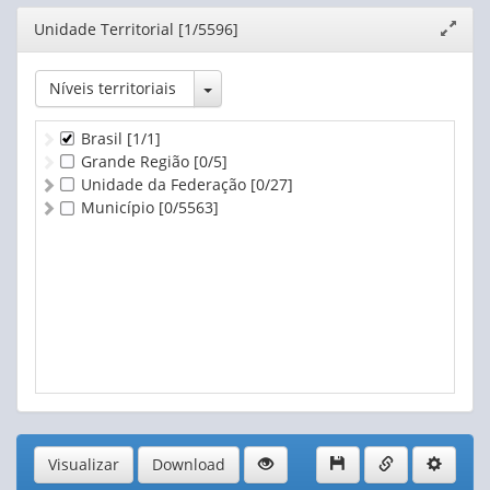
De 2.500 a menos de 10.000 ha
Editor
Unidade Territorial [1/5596]
Expand
De 10.000 ha e mais
janela
Produtor sem área
Toggle Dropdown
Níveis territoriais
Brasil
[1/1]
Grande Região
[0/5]
Unidade da Federação
[0/27]
Município
[0/5563]
Visualizar
Download