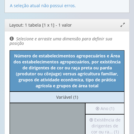
A seleção atual não possui erros.
Editor
Layout: 1 tabela [1 x 1] - 1 valor
Expand
de
janela
layout
Selecione e arraste uma dimensão para definir sua
posição
Número de estabelecimentos agropecuários e Área
dos estabelecimentos agropecuários, por existência
de dirigentes de cor ou raça preta ou parda
(produtor ou cônjuge) versus agricultura familiar,
grupos de atividade econômica, tipo de prática
agrícola e grupos de área total
No
Variável (1)
cabeçalho:
Irá
Ano (1)
Variável
para
(1)
Irá
Existência de
o
para
dirigentes de
cabeçalho
o
cor ou ra... (1)
(possui