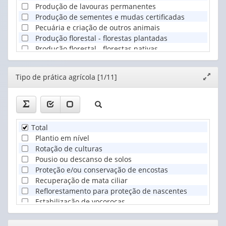
Produção de lavouras permanentes
Produção de sementes e mudas certificadas
Pecuária e criação de outros animais
Produção florestal - florestas plantadas
Produção florestal - florestas nativas
Pesca
Aquicultura
Editor
Tipo de prática agrícola [1/11]
Expand
janela
Total
Plantio em nível
Rotação de culturas
Pousio ou descanso de solos
Proteção e/ou conservação de encostas
Recuperação de mata ciliar
Reflorestamento para proteção de nascentes
Estabilização de voçorocas
Manejo florestal
Outra