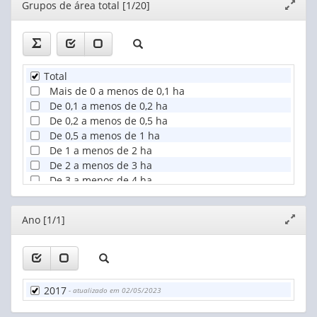
Editor
Grupos de área total [1/20]
Expand
Nenhuma
janela
Total
Mais de 0 a menos de 0,1 ha
De 0,1 a menos de 0,2 ha
De 0,2 a menos de 0,5 ha
De 0,5 a menos de 1 ha
De 1 a menos de 2 ha
De 2 a menos de 3 ha
De 3 a menos de 4 ha
De 4 a menos de 5 ha
De 5 a menos de 10 ha
Editor
Ano [1/1]
Expand
De 10 a menos de 20 ha
janela
De 20 a menos de 50 ha
De 50 a menos de 100 ha
De 100 a menos de 200 ha
De 200 a menos de 500 ha
2017
- atualizado em 02/05/2023
De 500 a menos de 1.000 ha
De 1.000 a menos de 2.500 ha