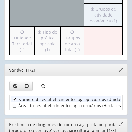
cabeçalho
apenas
Irá
Grupos de
(possui
1
para
atividade
apenas
valor):
o
econômica (1)
1
cabeçalho
valor):
Ano
Irá
Irá
Irá
Tipo de
(possui
(1)
para
para
para
Unidade
prática
Grupos
apenas
Existência
o
o
o
Territorial
agrícola
de área
1
de
cabeçalho
cabeçalho
cabeçalho
(1)
(1)
total (1)
valor):
dirigentes
(possui
(possui
(possui
de
apenas
apenas
apenas
Grupos
cor
1
1
1
de
ou
Editor
Variável [1/2]
Expand
valor):
valor):
valor):
atividade
ra...
janela
econômica
(1)
Unidade
Tipo
Grupos
(1)
Territorial
de
de
(1)
prática
área
Número de estabelecimentos agropecuários (Unidades)
agrícola
total
Área dos estabelecimentos agropecuários (Hectares)
:
0
(1)
(1)
Editor
Existência de dirigentes de cor ou raça preta ou parda
Expand
(produtor ou cônjuge) versus agricultura familiar [1/8]
janela