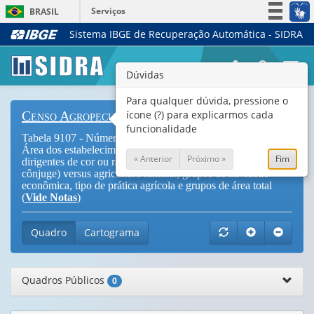
Serviços
BRASIL
Sistema IBGE de Recuperação Automática - SIDRA
Simplifique!
Participe
Togg
Dúvidas
Acesso à informação
navi
Legislação
Para qualquer dúvida, pressione o
ícone (?) para explicarmos cada
Censo Agropecuário
Canais
funcionalidade
Tabela 9107 - Número de estabelecimentos agropecuários e
Área dos estabelecimentos agropecuários, por existência de
« Anterior
Próximo »
Fim
dirigentes de cor ou raça preta ou parda (produtor ou
cônjuge) versus agricultura familiar, grupos de atividade
econômica, tipo de prática agrícola e grupos de área total
(
Vide Notas
)
Quadro
Cartograma
Quadros Públicos
0