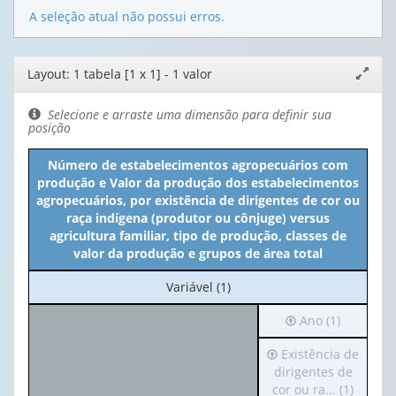
A seleção atual não possui erros.
Editor
Layout: 1 tabela [1 x 1] - 1 valor
Expand
de
janela
layout
Selecione e arraste uma dimensão para definir sua
posição
Número de estabelecimentos agropecuários com
produção e Valor da produção dos estabelecimentos
agropecuários, por existência de dirigentes de cor ou
raça indígena (produtor ou cônjuge) versus
agricultura familiar, tipo de produção, classes de
valor da produção e grupos de área total
No
Variável (1)
cabeçalho:
Irá
Ano (1)
Variável
para
(1)
Irá
Existência de
o
para
dirigentes de
cabeçalho
o
cor ou ra... (1)
(possui