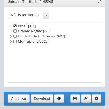
Editor
Unidade Territorial [1/5596]
Expand
De 10.000 ha e mais
janela
Produtor sem área
Toggle Dropdown
Níveis territoriais
Brasil
[1/1]
Grande Região
[0/5]
Unidade da Federação
[0/27]
Município
[0/5563]
Visualizar
Download