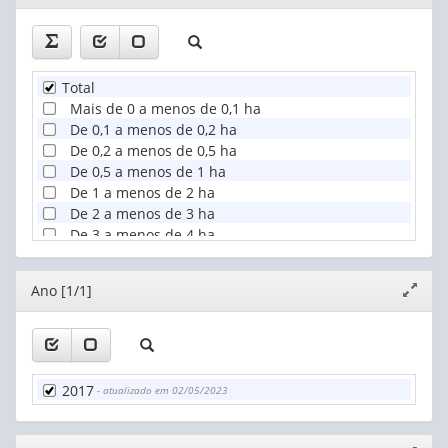
janela
Total
Mais de 0 a menos de 0,1 ha
De 0,1 a menos de 0,2 ha
De 0,2 a menos de 0,5 ha
De 0,5 a menos de 1 ha
De 1 a menos de 2 ha
De 2 a menos de 3 ha
De 3 a menos de 4 ha
De 4 a menos de 5 ha
De 5 a menos de 10 ha
Editor
Ano [1/1]
Expand
De 10 a menos de 20 ha
janela
De 20 a menos de 50 ha
De 50 a menos de 100 ha
De 100 a menos de 200 ha
De 200 a menos de 500 ha
2017
- atualizado em 02/05/2023
De 500 a menos de 1.000 ha
De 1.000 a menos de 2.500 ha
De 2.500 a menos de 10.000 ha