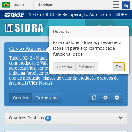
Serviços
BRASIL
Sistema IBGE de Recuperação Automática - SIDRA
Simplifique!
Participe
Togg
Dúvidas
Acesso à informação
navi
Legislação
Para qualquer dúvida, pressione o
ícone (?) para explicarmos cada
Censo Agropecuário
Canais
funcionalidade
Tabela 9242 - Número de estabelecimentos agropecuários
com produção e Valor da produção dos estabelecimentos
« Anterior
Próximo »
Fim
agropecuários, por existência de dirigentes de cor ou raça
indígena (produtor ou cônjuge) versus agricultura familiar,
tipo de produção, classes de valor da produção e grupos de
área total (
Vide Notas
)
Quadro
Cartograma
Quadros Públicos
0