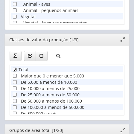
Animal - aves
Animal - pequenos animais
Vegetal
Vegetal - lavouras permanentes
Vegetal - lavouras temporárias
Vegetal - horticultura
Editor
Classes de valor da produção [1/9]
Expand
Vegetal - floricultura
janela
Vegetal - silvicultura
Vegetal - extração vegetal
Total
Maior que 0 e menor que 5.000
De 5.000 a menos de 10.000
De 10.000 a menos de 25.000
De 25.000 a menos de 50.000
De 50.000 a menos de 100.000
De 100.000 a menos de 500.000
De 500.000 e mais
Sem valor da produção
Editor
Grupos de área total [1/20]
Expand