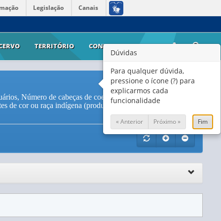
rmação
Legislação
Canais
CERVO
TERRITÓRIO
CONTATO
AJUDA
Dúvidas
Para qualquer dúvida,
pressione o ícone (?) para
explicarmos cada
uários, Número de cabeças de coelhos vendidas nos
funcionalidade
tes de cor ou raça indígena (produtor ou cônjuge) versus
« Anterior
Próximo »
Fim