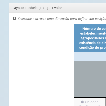
Editor
Layout: 1 tabela [1 x 1] - 1 valor
de
layout
Selecione e arraste uma dimensão para definir sua posiçã
Número de est
estabeleciment
agropecuários 
existência de di
condição do pro
Irá
Unidade