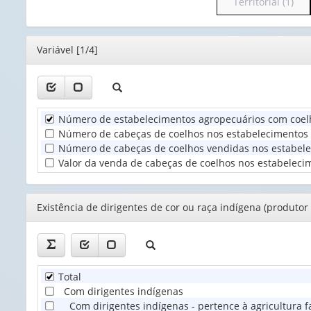
para
Territorial (1)
o
cabeçalho
(possui
Editor
Variável [1/4]
apenas
1
valor):
Unidade
Número de estabelecimentos agropecuários com coel
Territorial
Número de cabeças de coelhos nos estabelecimentos 
(1)
Número de cabeças de coelhos vendidas nos estabele
Valor da venda de cabeças de coelhos nos estabelecim
Editor
Existência de dirigentes de cor ou raça indígena (produtor 
Total
Com dirigentes indígenas
Com dirigentes indígenas - pertence à agricultura f