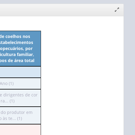
Expandir/
janela
de coelhos nos
stabelecimentos
opecuários, por
cultura familiar,
os de área total
Ano (1)
ra
e dirigentes de cor
ra... (1)
beçalho
ossui
 do produtor em
enas
 às te... (1)
or):