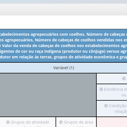
o
abelecimentos agropecuários com coelhos, Número de cabeças 
os agropecuários, Número de cabeças de coelhos vendidas nos e
e Valor da venda de cabeças de coelhos nos estabelecimentos agr
rigentes de cor ou raça indígena (produtor ou cônjuge) versus agri
dutor em relação às terras, grupos de atividade econômica e grup
No
Variável (1)
cabeçalho:
Irá
Variável
pa
(1)
Irá
Existência d
o
para
ou 
ca
o
(p
Irá
Condição
cabeçalho
ap
para
relação
(possui
1
o
apenas
val
Irá
Irá
Grupos de atividade
Grupos de área
cabeçalho
1