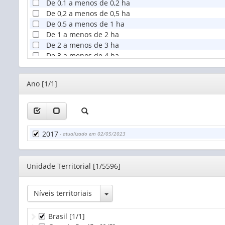
De 0,1 a menos de 0,2 ha
De 0,2 a menos de 0,5 ha
De 0,5 a menos de 1 ha
De 1 a menos de 2 ha
De 2 a menos de 3 ha
De 3 a menos de 4 ha
De 4 a menos de 5 ha
De 5 a menos de 10 ha
Editor
Ano [1/1]
De 10 a menos de 20 ha
De 20 a menos de 50 ha
De 50 a menos de 100 ha
De 100 a menos de 200 ha
De 200 a menos de 500 ha
2017
- atualizado em 02/05/2023
De 500 a menos de 1.000 ha
De 1.000 a menos de 2.500 ha
De 2.500 a menos de 10.000 ha
Editor
Unidade Territorial [1/5596]
De 10.000 ha e mais
Produtor sem área
Toggle Dropdown
Níveis territoriais
Brasil
[1/1]