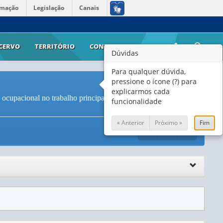
rmação
Legislação
Canais
CERVO
TERRITÓRIO
CONTATO
AJUDA
Dúvidas
Para qualquer dúvida,
pressione o ícone (?) para
explicarmos cada
ocupacional no trabalho principal - Estatísticas experimentais
funcionalidade
« Anterior
Próximo »
Fim