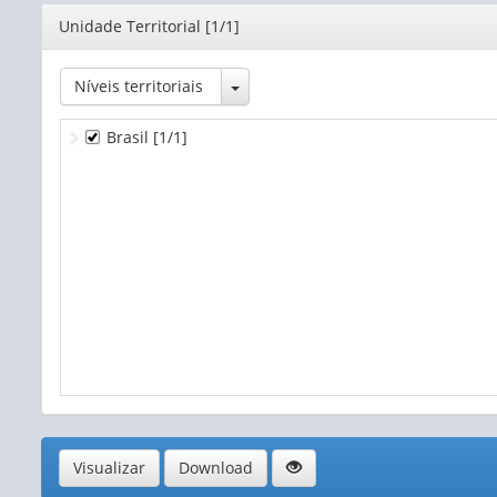
Editor
Unidade Territorial [1/1]
Toggle Dropdown
Níveis territoriais
Brasil
[1/1]
Visualizar
Download