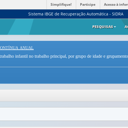
Simplifique!
Participe
Acesso à info
Sistema IBGE de Recuperação Automática - SIDRA
PESQUISAS
A
Contínua anual
rabalho infantil no trabalho principal, por grupo de idade e grupamento 