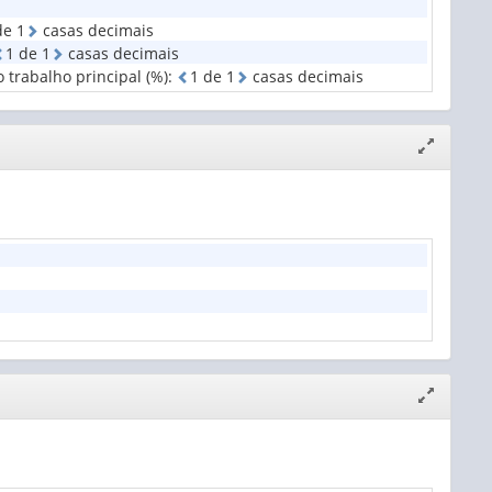
ade
d
e
1
casas decimais
1
d
e
1
casas decimais
 trabalho principal (%)
:
1
d
e
1
casas decimais
Expandir/
janela
Expandir/
janela