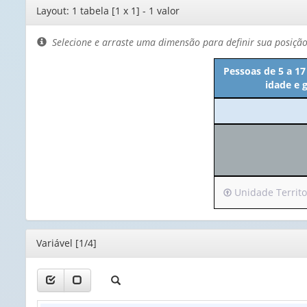
Editor
Layout: 1 tabela [1 x 1] - 1 valor
de
layout
Selecione e arraste uma dimensão para definir sua posiçã
Pessoas de 5 a 17
idade e 
Irá
Unidade Territor
para
o
cabeçalho
Editor
Variável [1/4]
(possui
apenas
1
valor):