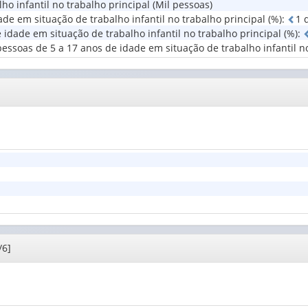
o infantil no trabalho principal (Mil pessoas)
id
Grupamento
ade em situação de trabalho infantil no trabalho principal (%)
:
1
(1)
ocupacional
 idade em situação de trabalho infantil no trabalho principal (%)
:
no
pessoas de 5 a 17 anos de idade em situação de trabalho infantil no
trabalho
pr...
(1)
/6]