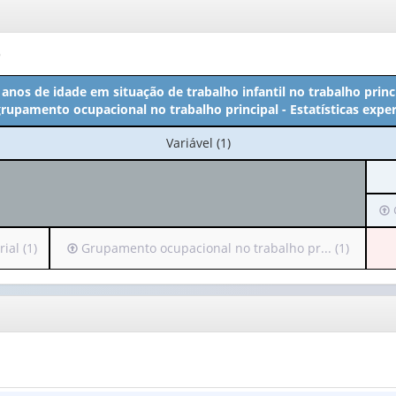
o
 anos de idade em situação de trabalho infantil no trabalho princ
grupamento ocupacional no trabalho principal - Estatísticas expe
No
Variável (1)
cabeçalho:
Variável
(1)
Irá
G
pa
o
Irá
ial (1)
Grupamento ocupacional no trabalho pr... (1)
ca
para
(p
o
ap
cabeçalho
1
(possui
val
apenas
1
Gr
valor):
de