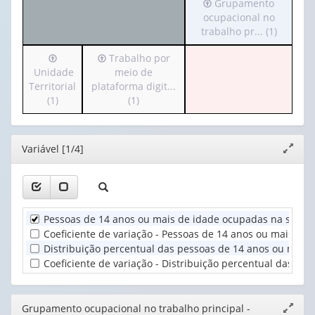
Irá
Grupamento
o
para
ocupacional no
cabeçalho
o
trabalho pr... (1)
(possui
cabeçalho
apenas
Irá
Irá
Trabalho por
(possui
1
para
para
Unidade
meio de
apenas
valor):
o
o
Territorial
plataforma digit...
1
cabeçalho
cabeçalho
(1)
(1)
valor):
Ano
(possui
(possui
(1)
apenas
apenas
Grupamento
1
1
ocupacional
Editor
Variável [1/4]
Expand
valor):
valor):
no
janela
trabalho
Unidade
Trabalho
pr...
Territorial
por
(1)
(1)
meio
Pessoas de 14 anos ou mais de idade ocupadas na semana 
de
Coeficiente de variação - Pessoas de 14 anos ou mais de 
plataforma
Distribuição percentual das pessoas de 14 anos ou mais 
digit...
Coeficiente de variação - Distribuição percentual das pe
(1)
Editor
Grupamento ocupacional no trabalho principal -
Expand