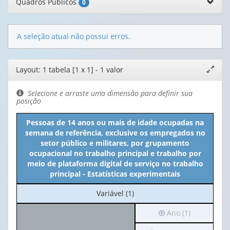
Quadros Públicos
0
A seleção atual não possui erros.
Editor
Layout: 1 tabela [1 x 1] - 1 valor
Expand
de
janela
layout
Selecione e arraste uma dimensão para definir sua
posição
Pessoas de 14 anos ou mais de idade ocupadas na
semana de referência, exclusive os empregados no
setor público e militares, por grupamento
ocupacional no trabalho principal e trabalho por
meio de plataforma digital de serviço no trabalho
principal - Estatísticas experimentais
No
Variável (1)
cabeçalho:
Irá
Ano (1)
Variável
para
(1)