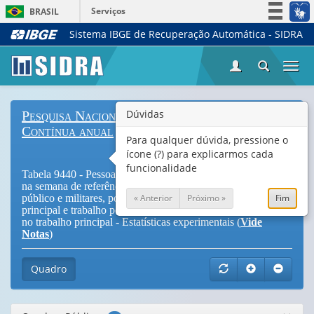
Serviços
BRASIL
Sistema IBGE de Recuperação Automática - SIDRA
Simplifique!
Participe
Togg
Acesso à informação
navi
Legislação
Dúvidas
Pesquisa Nacional por Amostra de Domicílios
Canais
Contínua anual
Para qualquer dúvida, pressione o
ícone (?) para explicarmos cada
funcionalidade
Tabela 9440 - Pessoas de 14 anos ou mais de idade ocupadas
na semana de referência, exclusive os empregados no setor
« Anterior
Próximo »
Fim
público e militares, por grupamento ocupacional no trabalho
principal e trabalho por meio de plataforma digital de serviço
no trabalho principal - Estatísticas experimentais (
Vide
Notas
)
Quadro