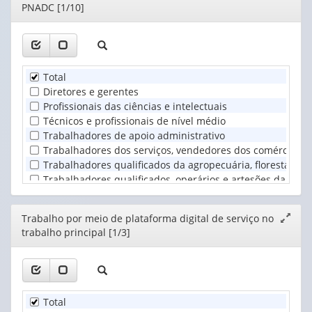
PNADC [1/10]
janela
Total
Diretores e gerentes
Profissionais das ciências e intelectuais
Técnicos e profissionais de nível médio
Trabalhadores de apoio administrativo
Trabalhadores dos serviços, vendedores dos comércios 
Trabalhadores qualificados da agropecuária, florestais, d
Trabalhadores qualificados, operários e artesões da const
Operadores de instalações e máquinas e montadores
Ocupações elementares
Editor
Trabalho por meio de plataforma digital de serviço no
Expand
trabalho principal [1/3]
janela
Total