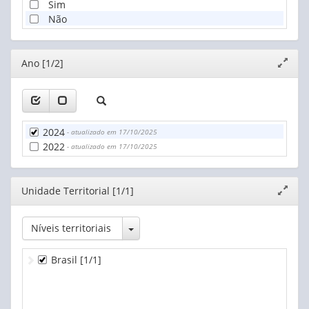
Sim
Não
Editor
Ano [1/2]
Expand
janela
2024
- atualizado em 17/10/2025
2022
- atualizado em 17/10/2025
Editor
Unidade Territorial [1/1]
Expand
janela
Toggle Dropdown
Níveis territoriais
Brasil
[1/1]