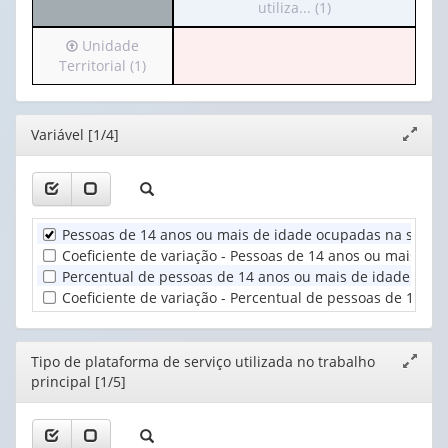
para
utiliza... (1)
cabeçalho
o
(possui
Irá
Unidade
cabeçalho
apenas
para
Territorial (1)
(possui
1
o
apenas
valor):
cabeçalho
1
(possui
valor):
Ano
Editor
Variável [1/4]
Expand
apenas
(1)
janela
1
Tipo
valor):
de
plataforma
Unidade
de
Pessoas de 14 anos ou mais de idade ocupadas na semana 
Territorial
serviço
Coeficiente de variação - Pessoas de 14 anos ou mais de
(1)
utiliza...
Percentual de pessoas de 14 anos ou mais de idade ocupa
(1)
Coeficiente de variação - Percentual de pessoas de 14 a
Editor
Tipo de plataforma de serviço utilizada no trabalho
Expand
principal [1/5]
janela