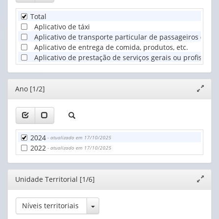
Total
Aplicativo de táxi
Aplicativo de transporte particular de passageiros (exclus
Aplicativo de entrega de comida, produtos, etc.
Aplicativo de prestação de serviços gerais ou profissiona
Editor
Ano [1/2]
Expand
janela
2024
- atualizado em 17/10/2025
2022
- atualizado em 17/10/2025
Editor
Unidade Territorial [1/6]
Expand
janela
Toggle Dropdown
Níveis territoriais