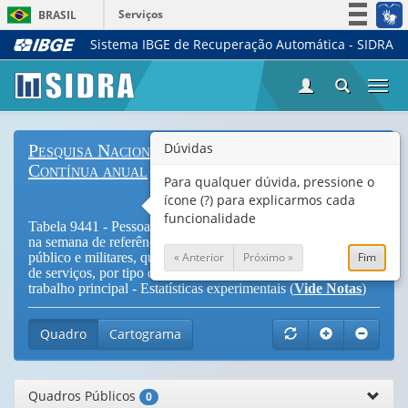
Serviços
BRASIL
Sistema IBGE de Recuperação Automática - SIDRA
Simplifique!
Participe
Togg
Acesso à informação
navi
Legislação
Dúvidas
Pesquisa Nacional por Amostra de Domicílios
Canais
Contínua anual
Para qualquer dúvida, pressione o
ícone (?) para explicarmos cada
funcionalidade
Tabela 9441 - Pessoas de 14 anos ou mais de idade ocupadas
na semana de referência, exclusive os empregados no setor
« Anterior
Próximo »
Fim
público e militares, que trabalharam por meio de plataformas
de serviços, por tipo de plataforma de serviço utilizada no
trabalho principal - Estatísticas experimentais (
Vide Notas
)
Quadro
Cartograma
Quadros Públicos
0