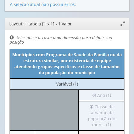
A seleção atual não possui erros.
Editor
Layout: 1 tabela [1 x 1] - 1 valor
Expand
de
janela
layout
Selecione e arraste uma dimensão para definir sua
posição
Municípios com Programa de Saúde da Família ou da
estrutura similar, por existencia de equipe
atendendo grupos específicos e classe de tamanho
da população do município
No
Variável (1)
cabeçalho:
Irá
Ano (1)
Variável
para
(1)
Irá
Classe de
o
para
tamanho da
cabeçalho
o
população do
(possui
cabeçalho
mun... (1)
apenas
(possui
1