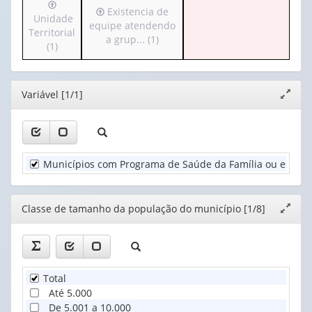
Irá
apenas
valor):
Irá
Existencia de
para
Unidade
1
para
equipe atendendo
o
Territorial
valor):
Ano
o
a grup... (1)
cabeçalho
(1)
(1)
cabeçalho
(possui
Classe
(possui
apenas
de
apenas
1
tamanho
Editor
Variável [1/1]
1
Expand
valor):
da
valor):
janela
população
Unidade
do
Existencia
Territorial
mun...
de
(1)
(1)
Municípios com Programa de Saúde da Família ou estrutu
equipe
atendendo
a
grup...
Editor
Classe de tamanho da população do município [1/8]
Expand
(1)
janela
Total
Até 5.000
De 5.001 a 10.000