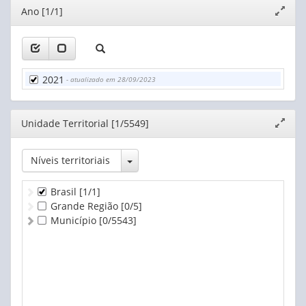
Editor
Ano [1/1]
Expand
janela
2021
- atualizado em 28/09/2023
Editor
Unidade Territorial [1/5549]
Expand
janela
Toggle Dropdown
Níveis territoriais
Brasil
[1/1]
Grande Região
[0/5]
Município
[0/5543]