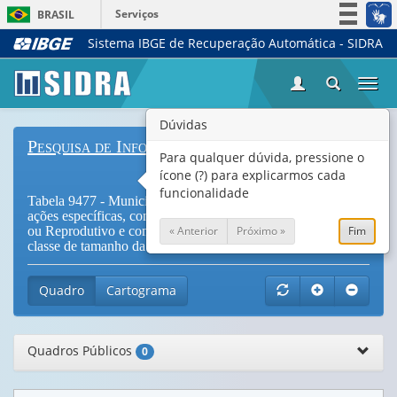
Serviços
BRASIL
Sistema IBGE de Recuperação Automática - SIDRA
Simplifique!
Participe
Togg
Acesso à informação
navi
Legislação
Dúvidas
Pesquisa de Informações Básicas Municipais
Canais
Para qualquer dúvida, pressione o
ícone (?) para explicarmos cada
funcionalidade
Tabela 9477 - Municípios, total, e com política, programa ou
ações específicas, com programa de Planejamento Familiar
« Anterior
Próximo »
Fim
ou Reprodutivo e com implantação/colocação de DIU, por
classe de tamanho da população do município
Quadro
Cartograma
Quadros Públicos
0