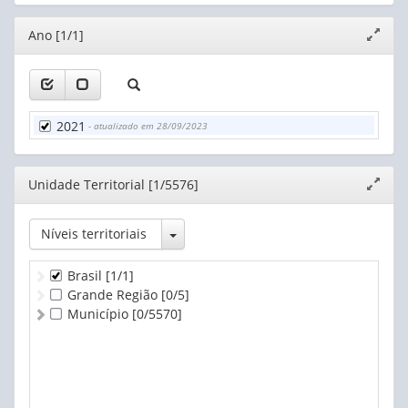
Editor
Ano [1/1]
Expand
janela
2021
- atualizado em 28/09/2023
Editor
Unidade Territorial [1/5576]
Expand
janela
Toggle Dropdown
Níveis territoriais
Brasil
[1/1]
Grande Região
[0/5]
Município
[0/5570]