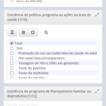
Mais de 500.000
Editor
Existência de política, programa ou ações na área de
Expand
saúde [1/10]
janela
Total
Sim
Promoção do uso da Caderneta de Saúde do Adolescen
Pré-natal masculino/parceiro
Testagem de HIV e sífilis em gestantes
Teste do pezinho
Teste da orelhinha
Teste do olhinho
Teste do coraçãozinho
Nenhuma das citadas
Editor
Existência de programa de Planejamento Familiar ou
Expand
Reprodutivo [1/12]
janela