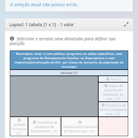
A seleção atual não possui erros.
Editor
Layout: 1 tabela [1 x 1] - 1 valor
Expand
de
janela
layout
Selecione e arraste uma dimensão para definir sua
posição
Municípios, total, e com política, programa ou ações específicas, com
programa de Planejamento Familiar ou Reprodutivo e com
implantação/colocação de DIU, por classe de tamanho da população do
município
Variável (1)
No
cabeçalho:
Irá
Ano (1)
Variável
para
Irá
Classe de
(1)
o
para
tamanho da
cabeçalho
população do
o
(possui
cabeçalho
mun... (1)
apenas
(possui
Irá
1
Existência de
apenas
política, programa
para
valor):
1
o
ou a... (1)
valor):
cabeçalho
Ano
Irá
Irá
Existência de
Irá
(possui
(1)
Unidade
para
Classe
para
programa de
Implantação/colocação
para
apenas
Territorial
o
de
Planejament... (1)
o
do DIU nos serv... (1)
o
1
cabeçalho
(1)
tamanho
cabeçalho
cabeçalho
valor):
(possui
da