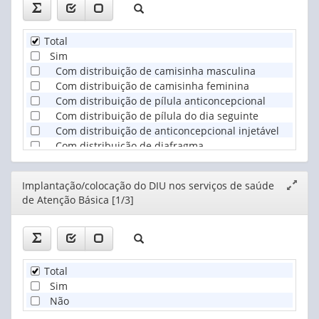
Total
Sim
Com distribuição de camisinha masculina
Com distribuição de camisinha feminina
Com distribuição de pílula anticoncepcional
Com distribuição de pílula do dia seguinte
Com distribuição de anticoncepcional injetável
Com distribuição de diafragma
Com distribuição de dispositivo intrauterino (DIU)
Com distribuição de outros
Editor
Implantação/colocação do DIU nos serviços de saúde
Expand
Não é feita distribuição
de Atenção Básica [1/3]
janela
Não
Total
Sim
Não