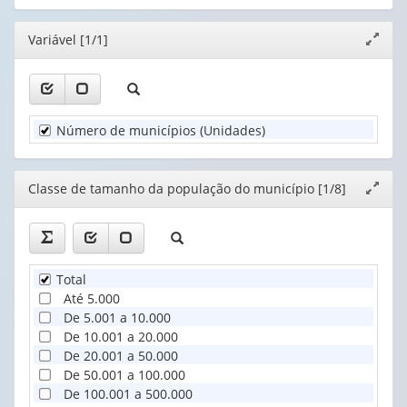
(possui
(possui
apenas
população
apenas
apenas
Existência
1
do
1
1
de
Editor
valor):
Variável [1/1]
mun...
Expand
valor):
valor):
política,
(1)
janela
programa
Unidade
Existência
Implantação/colocação
ou
Territorial
de
do
a...
(1)
programa
DIU
(1)
de
nos
Planejament...
serv...
Número de municípios (Unidades)
(1)
(1)
Editor
Classe de tamanho da população do município [1/8]
Expand
janela
Total
Até 5.000
De 5.001 a 10.000
De 10.001 a 20.000
De 20.001 a 50.000
De 50.001 a 100.000
De 100.001 a 500.000