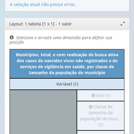
A seleção atual não possui erros.
Editor
Layout: 1 tabela [1 x 1] - 1 valor
Expand
de
janela
layout
Selecione e arraste uma dimensão para definir sua
posição
Municípios, total, e com realização de busca ativa
dos casos de nascidos vivos não registrados e de
serviços de vigilância em saúde, por classe de
tamanho da população do município
No
Variável (1)
cabeçalho:
Irá
Ano (1)
Variável
para
(1)
Irá
Classe de
o
para
tamanho da
cabeçalho
o
população do mun...
(possui
cabeçalho
(1)
apenas
(possui
1