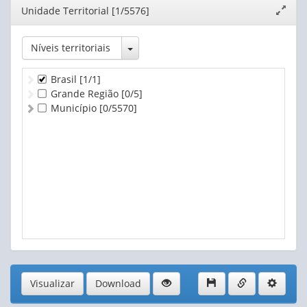
Editor
Unidade Territorial [1/5576]
Expand
janela
Toggle Dropdown
Níveis territoriais
Brasil
[1/1]
Grande Região
[0/5]
Município
[0/5570]
Visualizar
Download