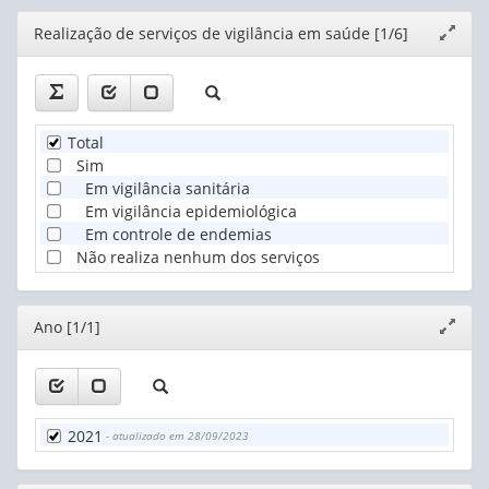
Editor
Realização de serviços de vigilância em saúde [1/6]
Expand
janela
Total
Sim
Em vigilância sanitária
Em vigilância epidemiológica
Em controle de endemias
Não realiza nenhum dos serviços
Editor
Ano [1/1]
Expand
janela
2021
- atualizado em 28/09/2023