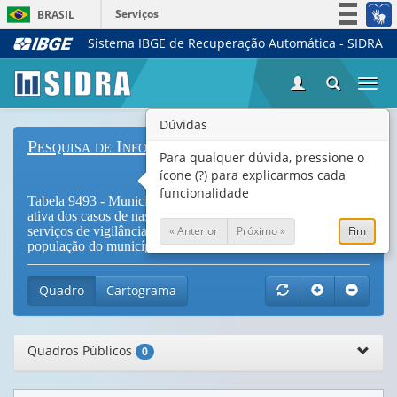
Serviços
BRASIL
Sistema IBGE de Recuperação Automática - SIDRA
Simplifique!
Participe
Togg
Acesso à informação
navi
Legislação
Dúvidas
Pesquisa de Informações Básicas Municipais
Canais
Para qualquer dúvida, pressione o
ícone (?) para explicarmos cada
funcionalidade
Tabela 9493 - Municípios, total, e com realização de busca
ativa dos casos de nascidos vivos não registrados e de
« Anterior
Próximo »
Fim
serviços de vigilância em saúde, por classe de tamanho da
população do município
Quadro
Cartograma
Quadros Públicos
0