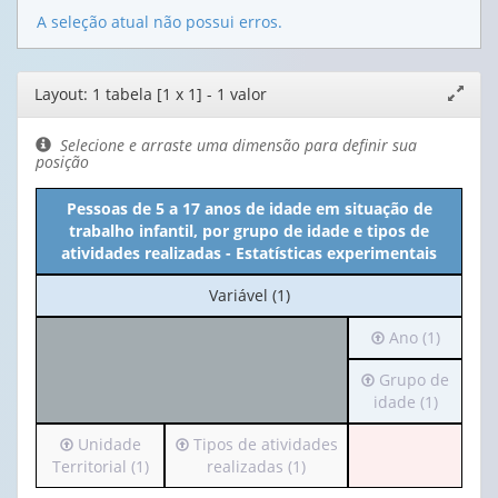
A seleção atual não possui erros.
Editor
Layout: 1 tabela [1 x 1] - 1 valor
Expand
de
janela
layout
Selecione e arraste uma dimensão para definir sua
posição
Pessoas de 5 a 17 anos de idade em situação de
trabalho infantil, por grupo de idade e tipos de
atividades realizadas - Estatísticas experimentais
No
Variável (1)
cabeçalho:
Irá
Ano (1)
Variável
para
(1)
Irá
Grupo de
o
para
idade (1)
cabeçalho
o
(possui
Irá
Irá
Unidade
Tipos de atividades
cabeçalho
apenas
para
para
Territorial (1)
realizadas (1)
(possui
1
o
o
apenas
valor):