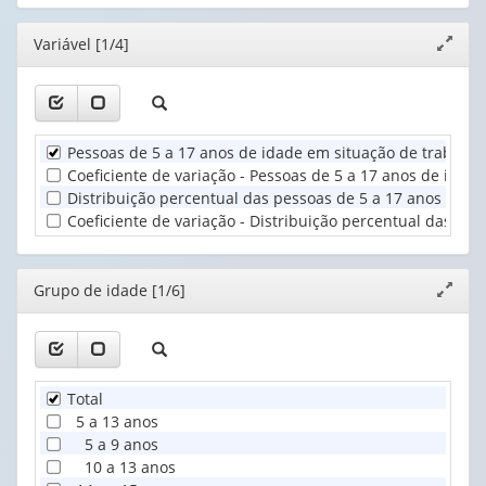
cabeçalho
cabeçalho
1
(possui
(possui
valor):
Ano
Editor
Variável [1/4]
Expand
apenas
apenas
(1)
janela
1
1
Grupo
valor):
valor):
de
idade
Unidade
Tipos
(1)
Pessoas de 5 a 17 anos de idade em situação de trabalho i
Territorial
de
Coeficiente de variação - Pessoas de 5 a 17 anos de idade
(1)
atividades
Distribuição percentual das pessoas de 5 a 17 anos de id
realizadas
Coeficiente de variação - Distribuição percentual das pes
(1)
Editor
Grupo de idade [1/6]
Expand
janela
Total
5 a 13 anos
5 a 9 anos
10 a 13 anos