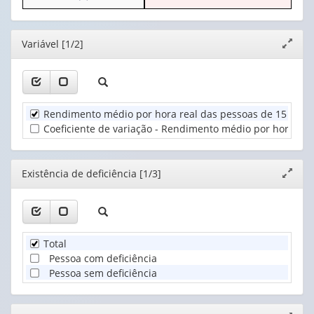
o
apenas
valor):
cabeçalho
1
(possui
valor):
Ano
Editor
Variável [1/2]
Expand
apenas
(1)
janela
1
Existência
valor):
de
deficiência
Unidade
(1)
Rendimento médio por hora real das pessoas de 15 anos 
Territorial
Coeficiente de variação - Rendimento médio por hora re
(1)
Editor
Existência de deficiência [1/3]
Expand
janela
Total
Pessoa com deficiência
Pessoa sem deficiência