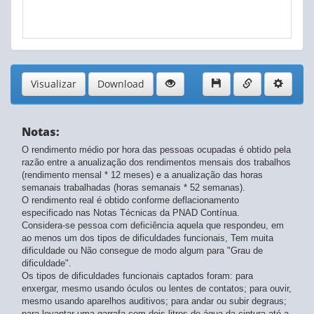
Visualizar
Download
Notas:
O rendimento médio por hora das pessoas ocupadas é obtido pela
razão entre a anualização dos rendimentos mensais dos trabalhos
(rendimento mensal * 12 meses) e a anualização das horas
semanais trabalhadas (horas semanais * 52 semanas).
O rendimento real é obtido conforme deflacionamento
especificado nas Notas Técnicas da PNAD Contínua.
Considera-se pessoa com deficiência aquela que respondeu, em
ao menos um dos tipos de dificuldades funcionais, Tem muita
dificuldade ou Não consegue de modo algum para "Grau de
dificuldade".
Os tipos de dificuldades funcionais captados foram: para
enxergar, mesmo usando óculos ou lentes de contatos; para ouvir,
mesmo usando aparelhos auditivos; para andar ou subir degraus;
para levantar uma garrafa com dois litros de água da cintura até a