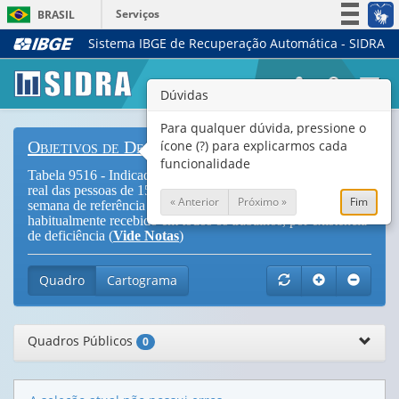
Serviços
BRASIL
Sistema IBGE de Recuperação Automática - SIDRA
Simplifique!
Participe
Togg
Dúvidas
Acesso à informação
navi
Legislação
Para qualquer dúvida, pressione o
ícone (?) para explicarmos cada
Objetivos de Desenvolvimento Sustentável
Canais
funcionalidade
Tabela 9516 - Indicador 8.5.1 - Rendimento médio por hora
real das pessoas de 15 anos ou mais de idade ocupadas na
« Anterior
Próximo »
Fim
semana de referência com rendimento de trabalho,
habitualmente recebido em todos os trabalhos, por existência
de deficiência (
Vide Notas
)
Quadro
Cartograma
Quadros Públicos
0