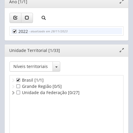
Editor
Ano [1/1]
Expand
janela
2022
- atualizado em 28/11/2023
Editor
Unidade Territorial [1/33]
Expand
janela
Toggle Dropdown
Níveis territoriais
Brasil
[1/1]
Grande Região
[0/5]
Unidade da Federação
[0/27]