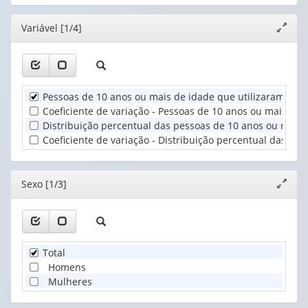
cabeçalho
cabeçalho
1
(possui
(possui
valor):
Ano
Editor
Variável [1/4]
Expand
apenas
apenas
(1)
janela
1
1
Sexo
valor):
valor):
(1)
Unidade
Cor
Pessoas de 10 anos ou mais de idade que utilizaram Inter
Territorial
ou
Coeficiente de variação - Pessoas de 10 anos ou mais de 
(1)
raça
Distribuição percentual das pessoas de 10 anos ou mais d
(1)
Coeficiente de variação - Distribuição percentual das pe
Editor
Sexo [1/3]
Expand
janela
Total
Homens
Mulheres