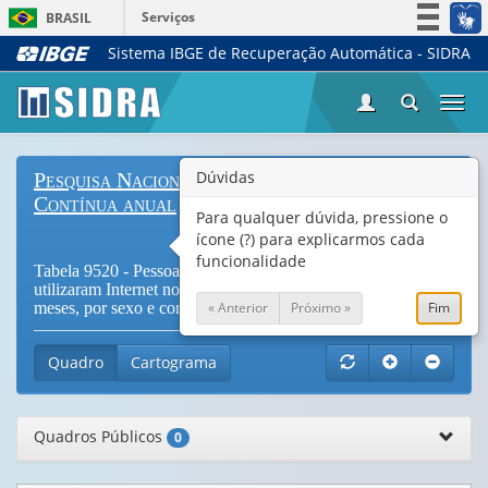
Serviços
BRASIL
Sistema IBGE de Recuperação Automática - SIDRA
Simplifique!
Participe
Togg
Acesso à informação
navi
Legislação
Dúvidas
Pesquisa Nacional por Amostra de Domicílios
Canais
Contínua anual
Para qualquer dúvida, pressione o
ícone (?) para explicarmos cada
funcionalidade
Tabela 9520 - Pessoas de 10 anos ou mais de idade que
utilizaram Internet no período de referência dos últimos três
« Anterior
Próximo »
Fim
meses, por sexo e cor ou raça (
Vide Notas
)
Quadro
Cartograma
Quadros Públicos
0