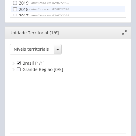
2019
- atualizado em 02/07/2026
2018
- atualizado em 02/07/2026
2017
- atualizado em 02/07/2026
2016
- atualizado em 02/07/2026
Editor
Unidade Territorial [1/6]
Expand
janela
Toggle Dropdown
Níveis territoriais
Brasil
[1/1]
Grande Região
[0/5]