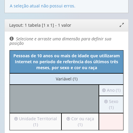
A seleção atual não possui erros.
Editor
Layout: 1 tabela [1 x 1] - 1 valor
Expand
de
janela
layout
Selecione e arraste uma dimensão para definir sua
posição
Pessoas de 10 anos ou mais de idade que utilizaram
Internet no período de referência dos últimos três
meses, por sexo e cor ou raça
No
Variável (1)
cabeçalho:
Irá
Ano (1)
Variável
para
(1)
Irá
Sexo
o
para
(1)
cabeçalho
o
(possui
Irá
Irá
Unidade Territorial
Cor ou raça
cabeçalho
apenas
para
para
(1)
(1)
(possui
1
o
o
apenas
valor):