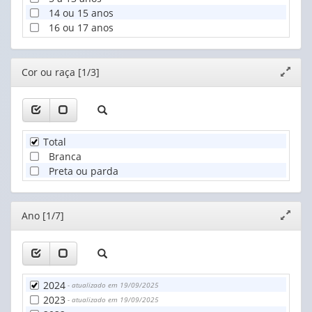
14 ou 15 anos
16 ou 17 anos
Editor
Cor ou raça [1/3]
Expand
janela
Total
Branca
Preta ou parda
Editor
Ano [1/7]
Expand
janela
2024
- atualizado em 19/09/2025
2023
- atualizado em 19/09/2025