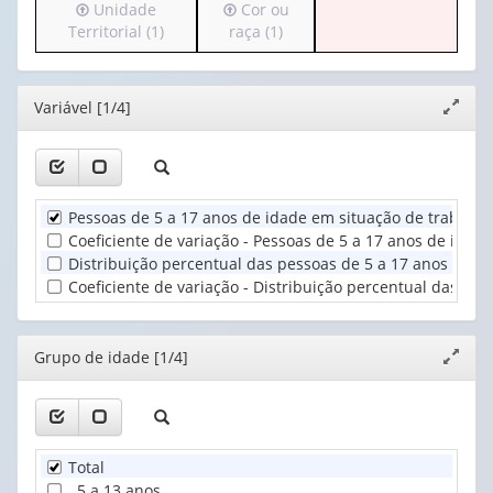
Irá
Irá
Unidade
Cor ou
cabeçalho
apenas
para
para
Territorial (1)
raça (1)
(possui
1
o
o
apenas
valor):
cabeçalho
cabeçalho
1
(possui
(possui
valor):
Ano
Editor
Variável [1/4]
Expand
apenas
apenas
(1)
janela
1
1
Grupo
valor):
valor):
de
idade
Unidade
Cor
(1)
Pessoas de 5 a 17 anos de idade em situação de trabalho
Territorial
ou
Coeficiente de variação - Pessoas de 5 a 17 anos de ida
(1)
raça
Distribuição percentual das pessoas de 5 a 17 anos de i
(1)
Coeficiente de variação - Distribuição percentual das p
Editor
Grupo de idade [1/4]
Expand
janela
Total
5 a 13 anos