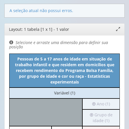
A seleção atual não possui erros.
Editor
Layout: 1 tabela [1 x 1] - 1 valor
Expand
de
janela
layout
Selecione e arraste uma dimensão para definir sua
posição
Pessoas de 5 a 17 anos de idade em situação de
trabalho infantil e que residem em domicílios que
recebem rendimento do Programa Bolsa Família,
por grupo de idade e cor ou raça - Estatísticas
experimentais
No
Variável (1)
cabeçalho:
Irá
Ano (1)
Variável
para
(1)
Irá
Grupo de
o
para
idade (1)
cabeçalho
o
(possui