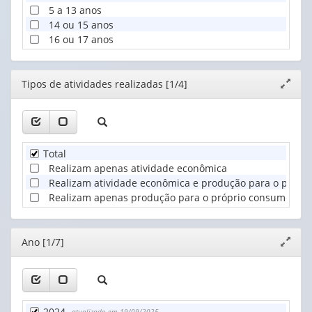
5 a 13 anos
14 ou 15 anos
16 ou 17 anos
Editor
Tipos de atividades realizadas [1/4]
Expand
janela
Total
Realizam apenas atividade econômica
Realizam atividade econômica e produção para o própr
Realizam apenas produção para o próprio consumo
Editor
Ano [1/7]
Expand
janela
2024
- atualizado em 19/09/2025