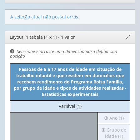
A seleção atual não possui erros.
Editor
Layout: 1 tabela [1 x 1] - 1 valor
Expand
de
janela
layout
Selecione e arraste uma dimensão para definir sua
posição
Pessoas de 5 a 17 anos de idade em situação de
trabalho infantil e que residem em domicílios que
recebem rendimento do Programa Bolsa Família,
por grupo de idade e tipos de atividades realizadas -
Estatísticas experimentais
No
Variável (1)
cabeçalho:
Irá
Ano (1)
Variável
para
(1)
Irá
Grupo de
o
para
idade (1)
cabeçalho