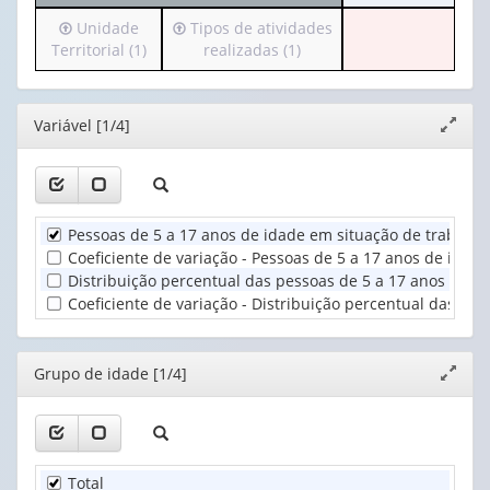
o
(possui
Irá
Irá
Unidade
Tipos de atividades
cabeçalho
apenas
para
para
Territorial (1)
realizadas (1)
(possui
1
o
o
apenas
valor):
cabeçalho
cabeçalho
1
(possui
(possui
valor):
Ano
Editor
Variável [1/4]
Expand
apenas
apenas
(1)
janela
1
1
Grupo
valor):
valor):
de
idade
Unidade
Tipos
(1)
Pessoas de 5 a 17 anos de idade em situação de trabalho
Territorial
de
Coeficiente de variação - Pessoas de 5 a 17 anos de ida
(1)
atividades
Distribuição percentual das pessoas de 5 a 17 anos de i
realizadas
Coeficiente de variação - Distribuição percentual das p
(1)
Editor
Grupo de idade [1/4]
Expand
janela
Total