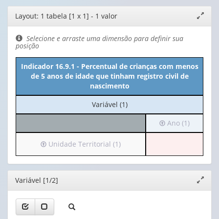
Editor
Layout: 1 tabela [1 x 1] - 1 valor
Expand
de
janela
layout
Selecione e arraste uma dimensão para definir sua
posição
Indicador 16.9.1 - Percentual de crianças com menos
de 5 anos de idade que tinham registro civil de
nascimento
No
Variável (1)
cabeçalho:
Irá
Ano (1)
Variável
para
(1)
o
Irá
Unidade Territorial (1)
cabeçalho
para
(possui
o
apenas
cabeçalho
Editor
Variável [1/2]
Expand
1
(possui
janela
valor):
apenas
1
Ano
valor):