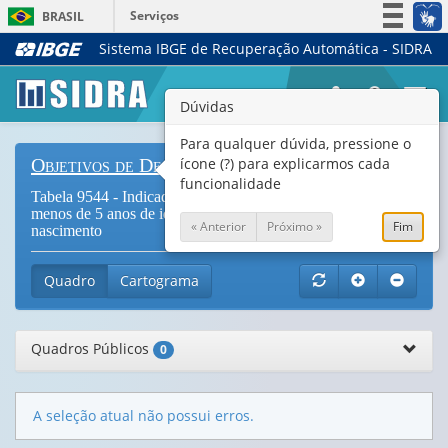
Serviços
BRASIL
Sistema IBGE de Recuperação Automática - SIDRA
Simplifique!
Participe
Togg
Dúvidas
Acesso à informação
navi
Legislação
Para qualquer dúvida, pressione o
ícone (?) para explicarmos cada
Objetivos de Desenvolvimento Sustentável
Canais
funcionalidade
Tabela 9544 - Indicador 16.9.1 - Percentual de crianças com
menos de 5 anos de idade que tinham registro civil de
« Anterior
Próximo »
Fim
nascimento
Quadro
Cartograma
Quadros Públicos
0
A seleção atual não possui erros.