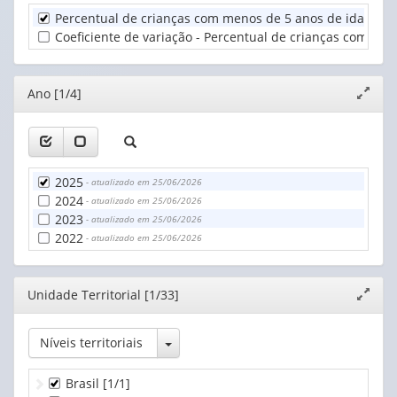
(1)
Percentual de crianças com menos de 5 anos de idade que
Unidade
Coeficiente de variação - Percentual de crianças com men
Territorial
(1)
Editor
Ano [1/4]
Expand
janela
2025
- atualizado em 25/06/2026
2024
- atualizado em 25/06/2026
2023
- atualizado em 25/06/2026
2022
- atualizado em 25/06/2026
Editor
Unidade Territorial [1/33]
Expand
janela
Toggle Dropdown
Níveis territoriais
Brasil
[1/1]