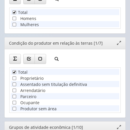
Total
Homens
Mulheres
Editor
Condição do produtor em relação às terras [1/7]
Expand
janela
Total
Proprietário
Assentado sem titulação definitiva
Arrendatário
Parceiro
Ocupante
Produtor sem área
Editor
Grupos de atividade econômica [1/10]
Expand