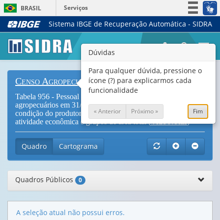
Serviços
BRASIL
Sistema IBGE de Recuperação Automática - SIDRA
Simplifique!
Participe
Togg
Dúvidas
Acesso à informação
navi
Legislação
Para qualquer dúvida, pressione o
ícone (?) para explicarmos cada
Censo Agropecuário
Canais
funcionalidade
Tabela 956 - Pessoal ocupado em estabelecimentos
agropecuários em 31/12, total e de 14 anos e mais, por sexo,
« Anterior
Próximo »
Fim
condição do produtor em relação às terras, grupos de
atividade econômica e grupos de área total (
Vide Notas
)
Quadro
Cartograma
Quadros Públicos
0
A seleção atual não possui erros.