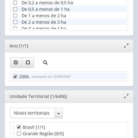
De 0,2 a menos de 0,5 ha
De 0,5 a menos de 1 ha
De 1 a menos de 2 ha
De 2 a menos de 3 ha
De 3 a menos de 4 ha
De 4 a menos de 5 ha
De 5 a menos de 10 ha
Editor
Ano [1/1]
Expand
De 10 a menos de 20 ha
janela
De 20 a menos de 50 ha
De 50 a menos de 100 ha
De 100 a menos de 200 ha
De 200 a menos de 500 ha
2006
- atualizado em 30/09/2009
De 500 a menos de 1.000 ha
De 1.000 a menos de 2.500 ha
De 2.500 ha e mais
Editor
Unidade Territorial [1/6406]
Expand
Produtor sem área
janela
Toggle Dropdown
Níveis territoriais
Brasil
[1/1]
Grande Região
[0/5]