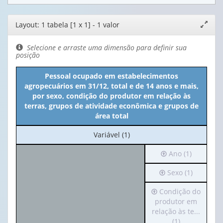
Editor
Layout: 1 tabela [1 x 1] - 1 valor
Expand
de
janela
layout
Selecione e arraste uma dimensão para definir sua
posição
Pessoal ocupado em estabelecimentos
agropecuários em 31/12, total e de 14 anos e mais,
por sexo, condição do produtor em relação às
terras, grupos de atividade econômica e grupos de
área total
No
Variável (1)
cabeçalho:
Irá
Ano (1)
Variável
para
(1)
Irá
Sexo (1)
o
para
cabeçalho
Irá
Condição do
o
(possui
para
produtor em
cabeçalho
apenas
o
relação às te...
(possui
1
cabeçalho
(1)
apenas
valor):