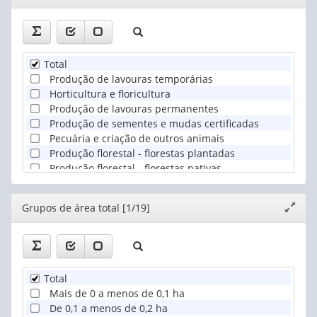
janela
Total
Produção de lavouras temporárias
Horticultura e floricultura
Produção de lavouras permanentes
Produção de sementes e mudas certificadas
Pecuária e criação de outros animais
Produção florestal - florestas plantadas
Produção florestal - florestas nativas
Pesca
Aquicultura
Editor
Grupos de área total [1/19]
Expand
janela
Total
Mais de 0 a menos de 0,1 ha
De 0,1 a menos de 0,2 ha