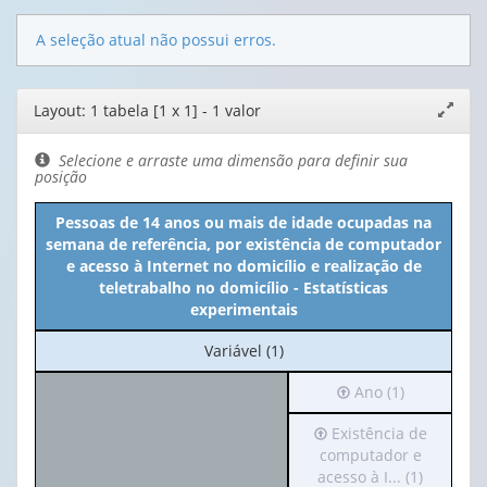
A seleção atual não possui erros.
Editor
Layout: 1 tabela [1 x 1] - 1 valor
Expand
de
janela
layout
Selecione e arraste uma dimensão para definir sua
posição
Pessoas de 14 anos ou mais de idade ocupadas na
semana de referência, por existência de computador
e acesso à Internet no domicílio e realização de
teletrabalho no domicílio - Estatísticas
experimentais
No
Variável (1)
cabeçalho:
Irá
Ano (1)
Variável
para
(1)
Irá
Existência de
o
para
computador e
cabeçalho
o
acesso à I... (1)
(possui