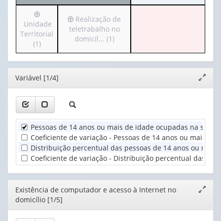
cabeçalho
apenas
Irá
(possui
1
Irá
Realização de
para
Unidade
apenas
valor):
para
teletrabalho no
o
Territorial
1
o
domicíl... (1)
cabeçalho
(1)
valor):
Ano
cabeçalho
(possui
(1)
(possui
apenas
Existência
apenas
1
de
Editor
Variável [1/4]
1
Expand
valor):
computador
valor):
janela
e
Unidade
acesso
Realização
Territorial
à
de
(1)
I...
Pessoas de 14 anos ou mais de idade ocupadas na semana
teletrabalho
(1)
no
Coeficiente de variação - Pessoas de 14 anos ou mais de
domicíl...
Distribuição percentual das pessoas de 14 anos ou mais
(1)
Coeficiente de variação - Distribuição percentual das p
Editor
Existência de computador e acesso à Internet no
Expand
domicílio [1/5]
janela