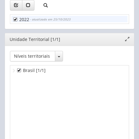
2022
- atualizado em 25/10/2023
Editor
Unidade Territorial [1/1]
Expand
janela
Toggle Dropdown
Níveis territoriais
Brasil
[1/1]