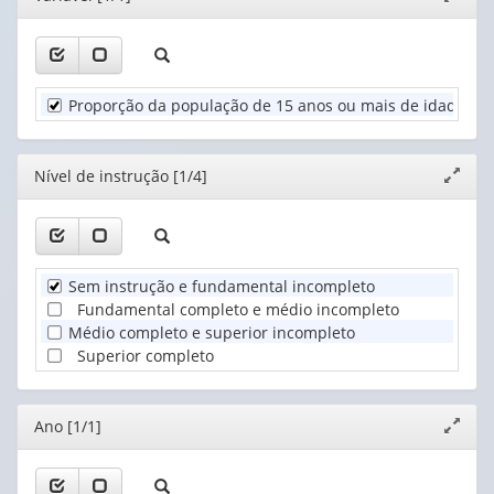
(possui
janela
valor):
Ano
apenas
(1)
1
Nível
valor):
de
Proporção da população de 15 anos ou mais de idade que
instrução
Unidade
(1)
Territorial
(1)
Editor
Nível de instrução [1/4]
Expand
janela
Sem instrução e fundamental incompleto
Fundamental completo e médio incompleto
Médio completo e superior incompleto
Superior completo
Editor
Ano [1/1]
Expand
janela