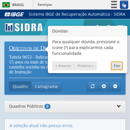
Serviços
BRASIL
Sistema IBGE de Recuperação Automática - SIDRA
Simplifique!
Participe
Togg
Dúvidas
Acesso à informação
navi
Legislação
Para qualquer dúvida, pressione o
ícone (?) para explicarmos cada
Objetivos de Desenvolvimento Sustentável
Canais
funcionalidade
Tabela 9653 - Indicador 16.1.4 - Proporção da população de
15 anos ou mais de idade que se sente segura quando
« Anterior
Próximo »
Fim
caminha sozinha na área onde vive durante a noite, por nível
de Instrução
Quadro
Cartograma
Quadros Públicos
0
A seleção atual não possui erros.