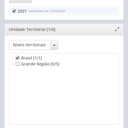
2021
- atualizado em 15/05/2023
Editor
Unidade Territorial [1/6]
Expand
janela
Toggle Dropdown
Níveis territoriais
Brasil
[1/1]
Grande Região
[0/5]