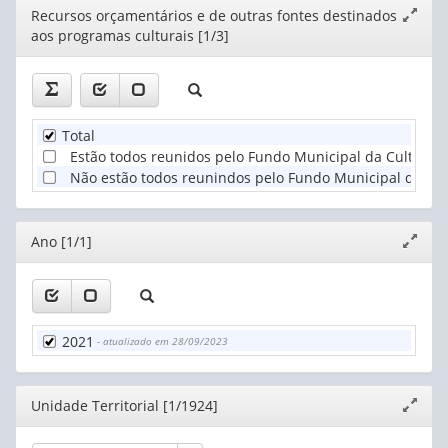
Editor
Recursos orçamentários e de outras fontes destinados
Expand
aos programas culturais [1/3]
janela
Total
Estão todos reunidos pelo Fundo Municipal da Cultura
Não estão todos reunindos pelo Fundo Municipal de Cul
Editor
Ano [1/1]
Expand
janela
2021
- atualizado em 28/09/2023
Editor
Unidade Territorial [1/1924]
Expand
janela