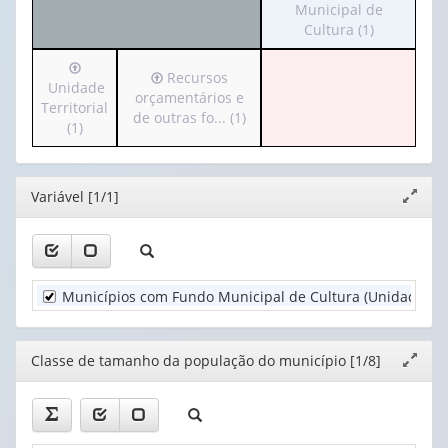
para
Municipal de
1
o
Cultura (1)
valor):
Ano
cabeçalho
(1)
Irá
(possui
Classe
Irá
Recursos
para
Unidade
apenas
de
para
orçamentários e
o
Territorial
1
tamanho
o
de outras fo... (1)
cabeçalho
(1)
valor):
da
cabeçalho
(possui
população
(possui
apenas
Gestão
do
apenas
1
do
mun...
Editor
Variável [1/1]
1
Expand
valor):
Fundo
(1)
valor):
janela
Municipal
Unidade
de
Recursos
Territorial
Cultura
orçamentários
(1)
(1)
Municípios com Fundo Municipal de Cultura (Unidades)
e
de
outras
fo...
Editor
Classe de tamanho da população do município [1/8]
Expand
(1)
janela