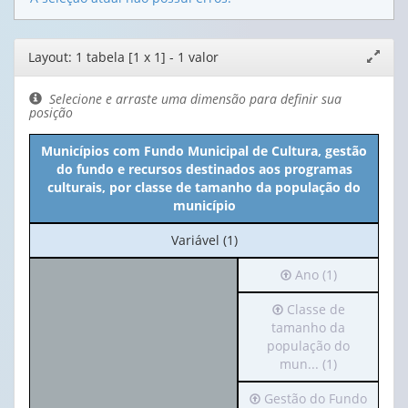
Editor
Layout: 1 tabela [1 x 1] - 1 valor
Expand
de
janela
layout
Selecione e arraste uma dimensão para definir sua
posição
Municípios com Fundo Municipal de Cultura, gestão
do fundo e recursos destinados aos programas
culturais, por classe de tamanho da população do
município
No
Variável (1)
cabeçalho:
Irá
Ano (1)
Variável
para
(1)
Irá
Classe de
o
para
tamanho da
cabeçalho
o
população do
(possui
cabeçalho
mun... (1)
apenas
(possui
1
Irá
Gestão do Fundo
apenas
valor):