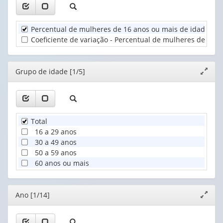
(1)
1
Grupo
valor):
de
Percentual de mulheres de 16 anos ou mais de idade ocu
idade
Unidade
Coeficiente de variação - Percentual de mulheres de 16 
(1)
Territorial
(1)
Editor
Grupo de idade [1/5]
Expand
janela
Total
16 a 29 anos
30 a 49 anos
50 a 59 anos
60 anos ou mais
Editor
Ano [1/14]
Expand
janela