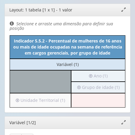
Editor
Layout: 1 tabela [1 x 1] - 1 valor
Expand
de
janela
layout
Selecione e arraste uma dimensão para definir sua
posição
Indicador 5.5.2 - Percentual de mulheres de 16 anos
ou mais de idade ocupadas na semana de referência
em cargos gerenciais, por grupo de idade
No
Variável (1)
cabeçalho:
Irá
Ano (1)
Variável
para
(1)
Irá
Grupo de idade (1)
o
para
cabeçalho
o
(possui
Irá
Unidade Territorial (1)
cabeçalho
apenas
para
(possui
1
o
apenas
valor):
cabeçalho
Editor
Variável [1/2]
Expand
1
(possui
janela
valor):
Ano
apenas