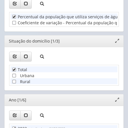
(1)
1
Situação
valor):
do
Percentual da população que utiliza serviços de água po
domicílio
Unidade
Coeficiente de variação - Percentual da população que ut
(1)
Territorial
(1)
Editor
Situação do domicílio [1/3]
Expand
janela
Total
Urbana
Rural
Editor
Ano [1/6]
Expand
janela