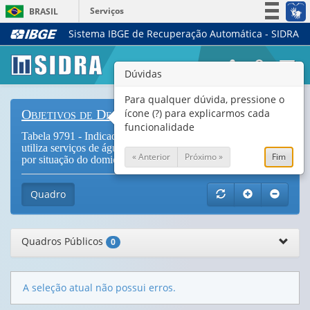
Serviços
BRASIL
Sistema IBGE de Recuperação Automática - SIDRA
Simplifique!
Participe
Togg
Dúvidas
Acesso à informação
navi
Legislação
Para qualquer dúvida, pressione o
ícone (?) para explicarmos cada
Objetivos de Desenvolvimento Sustentável
Canais
funcionalidade
Tabela 9791 - Indicador 6.1.1 - Percentual da população que
utiliza serviços de água potável gerenciados de forma segura,
« Anterior
Próximo »
Fim
por situação do domicílio
Quadro
Quadros Públicos
0
A seleção atual não possui erros.