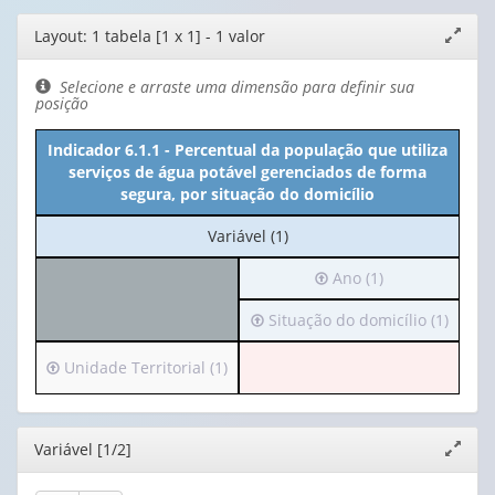
Editor
Layout: 1 tabela [1 x 1] - 1 valor
Expand
de
janela
layout
Selecione e arraste uma dimensão para definir sua
posição
Indicador 6.1.1 - Percentual da população que utiliza
serviços de água potável gerenciados de forma
segura, por situação do domicílio
No
Variável (1)
cabeçalho:
Irá
Ano (1)
Variável
para
(1)
Irá
Situação do domicílio (1)
o
para
cabeçalho
o
(possui
Irá
Unidade Territorial (1)
cabeçalho
apenas
para
(possui
1
o
apenas
valor):
cabeçalho
Editor
Variável [1/2]
Expand
1
(possui
janela
valor):
Ano
apenas