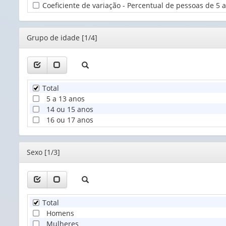
Coeficiente de variação - Percentual de pessoas de 5 a
Territoria
(1)
Editor
Grupo de idade [1/4]
Total
5 a 13 anos
14 ou 15 anos
16 ou 17 anos
Editor
Sexo [1/3]
Total
Homens
Mulheres