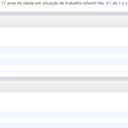
 17 anos de idade em situação de trabalho infantil (%)
:
1
d
e
1
c
(1)
l
(1)