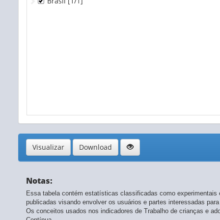
Brasil
[1/1]
Visualizar
Download
Notas:
Essa tabela contém estatísticas classificadas como experimentais 
publicadas visando envolver os usuários e partes interessadas para
Os conceitos usados nos indicadores de Trabalho de crianças e a
Contínua.