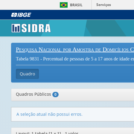
Serviços
BRASIL
Pesquisa Nacional por Amostra de Domicílios 
Tabela 9831 - Percentual de pessoas de 5 a 17 anos de idade em 
Quadro
Quadros Públicos
0
A seleção atual não possui erros.
Editor
Layout: 1 tabela [1 x 1] - 1 valor