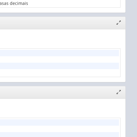
asas decimais
Expandir/
janela
Expandir/
janela