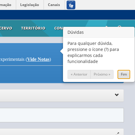
rmação
Legislação
Canais
CERVO
TERRITÓRIO
CONTATO
AJUDA
Dúvidas
Para qualquer dúvida,
pressione o ícone (?) para
explicarmos cada
experimentais (
Vide Notas
)
funcionalidade
« Anterior
Próximo »
Fim
Expandir/