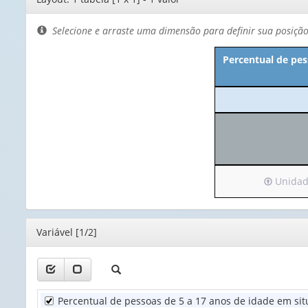
de
layout
Selecione e arraste uma dimensão para definir sua posiçã
Percentual de pes
Irá
Unidade
para
o
cabeçalh
Editor
Variável [1/2]
(possui
apenas
1
valor):
Percentual de pessoas de 5 a 17 anos de idade em situ
Unidade