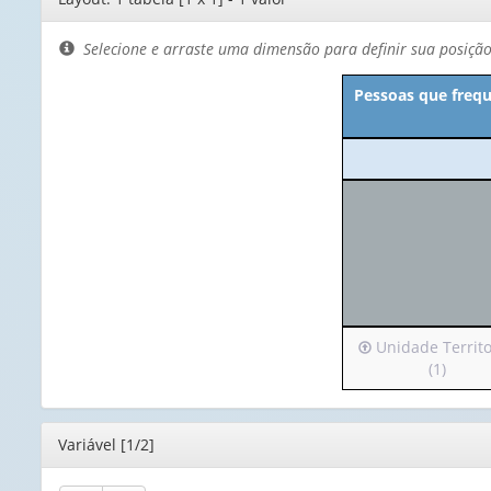
de
layout
Selecione e arraste uma dimensão para definir sua posiçã
Pessoas que frequ
Irá
Unidade Territo
para
(1)
o
cabeçalho
(possui
Editor
Variável [1/2]
apenas
1