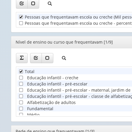
valor):
Unidade
Pessoas que frequentavam escola ou creche (Mil pess
Territorial
Pessoas que frequentavam escola ou creche - percentua
(1)
Editor
Nível de ensino ou curso que frequentavam [1/9]
Total
Educação infantil - creche
Educação infantil - pré-escolar
Educação infantil - pré-escolar - maternal, jardim de 
Educação infantil - pré-escolar - classe de alfabetiza
Alfabetização de adultos
Fundamental
Médio
Superior
Editor
Rede de ensino que frequentavam [1/3]