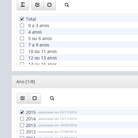
Total
0 a 3 anos
4 anos
5 ou 6 anos
7 a 9 anos
10 ou 11 anos
12 ou 13 anos
14 ou 15 anos
16 ou 17 anos
18 ou 19 anos
Editor
Ano [1/8]
20 a 24 anos
25 a 29 anos
30 anos ou mais
2015
- atualizado em 25/11/2016
2014
- atualizado em 13/11/2015
2013
- atualizado em 18/09/2014
2012
- atualizado em 27/09/2013