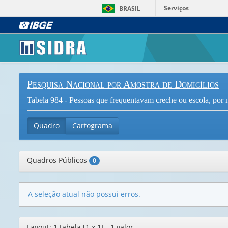
Serviços
BRASIL
Pesquisa Nacional por Amostra de Domicílios
Tabela 984 - Pessoas que frequentavam creche ou escola, por n
Quadro
Cartograma
Quadros Públicos
0
A seleção atual não possui erros.
Editor
Layout: 1 tabela [1 x 1] - 1 valor