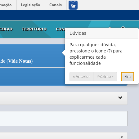
rmação
Legislação
Canais
CERVO
TERRITÓRIO
CONTATO
AJUDA
Dúvidas
Para qualquer dúvida,
pressione o ícone (?) para
explicarmos cada
ade (
Vide Notas
)
funcionalidade
« Anterior
Próximo »
Fim
Expandir/