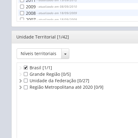
2011
- atualizado em 15/09/2012
2009
- atualizado em 08/09/2010
2008
- atualizado em 18/09/2009
2007
- atualizado em 18/09/2009
Editor
Unidade Territorial [1/42]
Toggle Dropdown
Níveis territoriais
Brasil
[1/1]
Grande Região
[0/5]
Unidade da Federação
[0/27]
Região Metropolitana até 2020
[0/9]