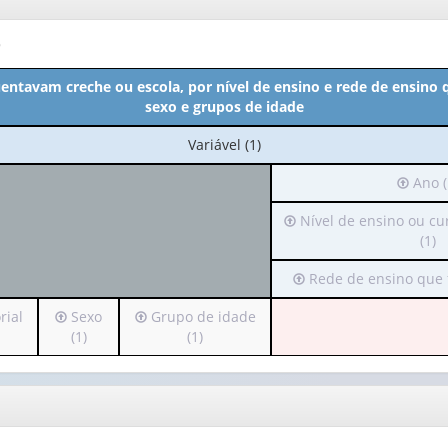
o
entavam creche ou escola, por nível de ensino e rede de ensino
sexo e grupos de idade
No
Variável (1)
cabeçalho:
Irá
Ano (
Variável
para
(1)
Irá
Nível de ensino ou cur
o
para
(1)
cabeça
o
(possui
Irá
Rede de ensino que 
cabeçalho
apenas
para
(possui
1
Irá
Irá
rial
Sexo
Grupo de idade
o
apenas
valor):
para
para
(1)
(1)
cabeçalho
1
o
o
(possui
valor):
Ano
cabeçalho
cabeçalho
apenas
(1)
(possui
(possui
1
Nível
apenas
apenas
valor):
de
1
1
ensino