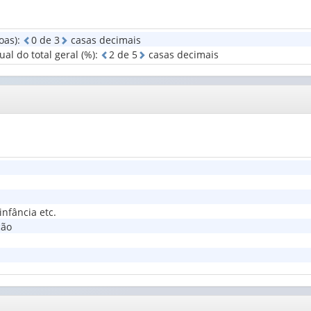
valor):
valor):
Rede
ou
de
curso
Sexo
Grupo
ensino
que
oas)
:
0
d
e
3
casas decimais
(1)
de
que
frequent...
l do total geral (%)
:
2
d
e
5
casas decimais
idade
frequentavam
(1)
(1)
(1)
infância etc.
ção