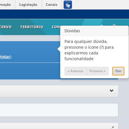
rmação
Legislação
Canais
CERVO
TERRITÓRIO
CONTATO
AJUDA
Dúvidas
Para qualquer dúvida,
pressione o ícone (?) para
explicarmos cada
Notas
)
funcionalidade
« Anterior
Próximo »
Fim
Expandir/