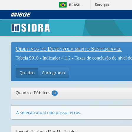
Serviços
BRASIL
Objetivos de Desenvolvimento Sustentável
Tabela 9910 - Indicador 4.1.2 - Taxas de conclusão de nível de
Quadro
Cartograma
Quadros Públicos
0
A seleção atual não possui erros.
Editor
Layout: 1 tabela [1 x 1] - 1 valor