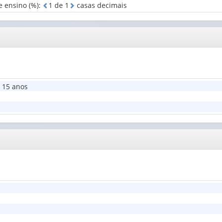
e ensino (%)
:
1
d
e
1
casas decimais
e
ou
nível
raça
de
(1)
ensino
(1)
a 15 anos