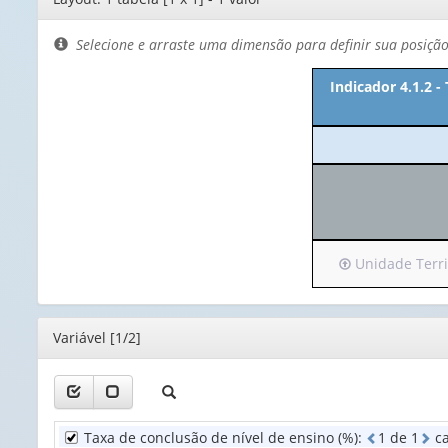
de
layout
Selecione e arraste uma dimensão para definir sua posiçã
Indicador 4.1.2 -
Irá
Unidade Territ
para
o
cabeçalho
Editor
Variável [1/2]
(possui
apenas
1
valor):
Taxa de conclusão de nível de ensino (%)
:
1
d
e
1
ca
Unidade