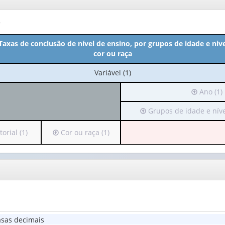
o
 Taxas de conclusão de nível de ensino, por grupos de idade e niv
cor ou raça
No
Variável (1)
cabeçalho:
Irá
Ano (1)
Variável
para
(1)
Irá
Grupos de idade e níve
o
para
cabeçalho
o
(possui
Irá
orial (1)
Cor ou raça (1)
cabeçalho
apenas
para
(possui
1
o
apenas
valor):
cabeçalho
1
(possui
valor):
Ano
apenas
(1)
1
Grupos
valor):
de
sas decimais
idade
Cor