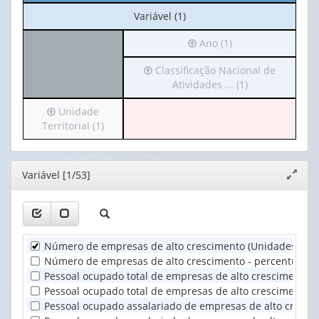
No
Variável (1)
cabeçalho:
Irá
Ano (1)
Variável
para
(1)
Irá
Classificação Nacional de
o
para
Atividades ... (1)
cabeçalho
o
(possui
Irá
Unidade
cabeçalho
apenas
para
Territorial (1)
(possui
1
o
apenas
valor):
cabeçalho
1
(possui
valor):
Ano
Editor
Variável [1/53]
Expand
apenas
(1)
janela
1
Classificação
valor):
Nacional
de
Unidade
Atividades
Número de empresas de alto crescimento (Unidades)
Territorial
...
Número de empresas de alto crescimento - percentual do 
(1)
(1)
Pessoal ocupado total de empresas de alto crescimento (
Pessoal ocupado total de empresas de alto crescimento - 
Pessoal ocupado assalariado de empresas de alto cresci