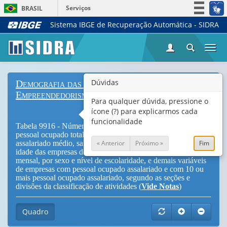
Serviços
BRASIL
Sistema IBGE de Recuperação Automática - SIDRA
Simplifique!
Participe
Togg
Acesso à informação
navi
Legislação
Dúvidas
Demografia das Empresas e Estatísticas de
Canais
Empreendedorismo
Para qualquer dúvida, pressione o
ícone (?) para explicarmos cada
funcionalidade
Tabela 9916 - Número de empresas de alto crescimento,
pessoal ocupado total, pessoal ocupado assalariado, pessoal
« Anterior
Próximo »
Fim
assalariado médio, salários e outras remunerações, média de
idade das empresas de alto crescimento, salário médio
mensal, por sexo e nível de escolaridade, e demais variáveis
de empresas com pessoal ocupado assalariado e com 10 ou
mais pessoal ocupado assalariado, segundo as seções e
divisões da classificação de atividades (
Vide Notas
)
Quadro