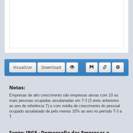
Salários e outras remunerações de empresas com 10 ou m
31 Fabricação de móveis
Salários e outras remunerações de empresas com 10 ou ma
32 Fabricação de produtos diversos
Salário médio mensal de empresas com 10 ou mais pesso
33 Manutenção, reparação e instalação de máquinas 
Salário médio mensal de empresas com 10 ou mais pessoa
D Eletricidade e gás
Média de idade das empresas com 10 ou mais pessoas oc
35 Eletricidade, gás e outras utilidades
E Água, esgoto, atividades de gestão de resíduos e des
36 Captação, tratamento e distribuição de água
37 Esgoto e atividades relacionadas
38 Coleta, tratamento e disposição de resíduos; recup
39 Descontaminação e outros serviços de gestão de re
Visualizar
Download
F Construção
41 Construção de edifícios
42 Obras de infraestrutura
43 Serviços especializados para construção
Notas:
G Comércio; reparação de veículos automotores e motoc
Empresas de alto crescimento são empresas ativas com 10 ou
45 Comércio e reparação de veículos automotores e mo
mais pessoas ocupadas assalariadas em T-3 (3 anos anteriores
46 Comércio por atacado, exceto veículos automotores 
ao ano de referência T) e com média de crescimento do pessoal
47 Comércio varejista
ocupado assalariado de pelo menos 10% ao ano no período T-3 a
T.
H Transporte, armazenagem e correio
49 Transporte terrestre
50 Transporte aquaviário
Fonte: IBGE - Demografia das Empresas e