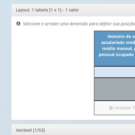
Editor
Layout: 1 tabela [1 x 1] - 1 valor
de
layout
Selecione e arraste uma dimensão para definir sua posiçã
Número de em
assalariado méd
médio mensal, p
pessoal ocupado a
Irá
Unidade Ter
para
o
cabeçalho
Editor
Variável [1/53]
(possui