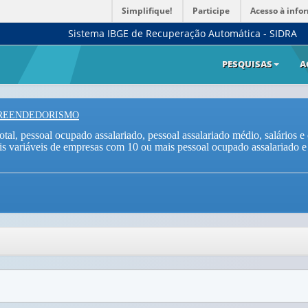
Simplifique!
Participe
Acesso à info
Sistema IBGE de Recuperação Automática - SIDRA
PESQUISAS
A
preendedorismo
al, pessoal ocupado assalariado, pessoal assalariado médio, salários e
ais variáveis de empresas com 10 ou mais pessoal ocupado assalariado e 