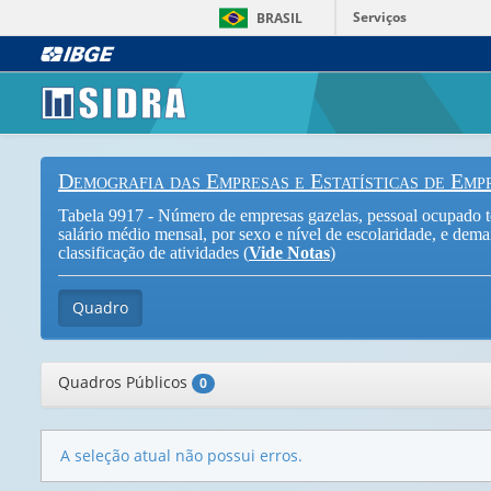
Serviços
BRASIL
Demografia das Empresas e Estatísticas de Em
Tabela 9917 - Número de empresas gazelas, pessoal ocupado tot
salário médio mensal, por sexo e nível de escolaridade, e dem
classificação de atividades (
Vide Notas
)
Quadro
Quadros Públicos
0
A seleção atual não possui erros.