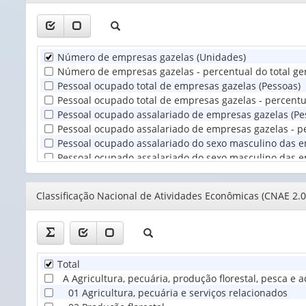
apenas
1
valor):
Número de empresas gazelas (Unidades)
Unidade
Número de empresas gazelas - percentual do total ger
Territorial
Pessoal ocupado total de empresas gazelas (Pessoas)
(1)
Pessoal ocupado total de empresas gazelas - percentua
Pessoal ocupado assalariado de empresas gazelas (Pe
Pessoal ocupado assalariado de empresas gazelas - per
Pessoal ocupado assalariado do sexo masculino das e
Pessoal ocupado assalariado do sexo masculino das em
Pessoal ocupado assalariado do sexo feminino das em
Pessoal ocupado assalariado do sexo feminino das emp
Editor
Classificação Nacional de Atividades Econômicas (CNAE 2.0
Pessoal ocupado assalariado com nível superior comp
Pessoal ocupado assalariado com nível superior compl
Pessoal ocupado assalariado sem nível superior comp
Pessoal ocupado assalariado sem nível superior compl
Pessoal assalariado médio das empresas gazelas (Pes
Total
Pessoal assalariado médio do sexo masculino das emp
A Agricultura, pecuária, produção florestal, pesca e 
Pessoal assalariado médio do sexo feminino das empr
01 Agricultura, pecuária e serviços relacionados
Pessoal assalariado médio com nível superior comple