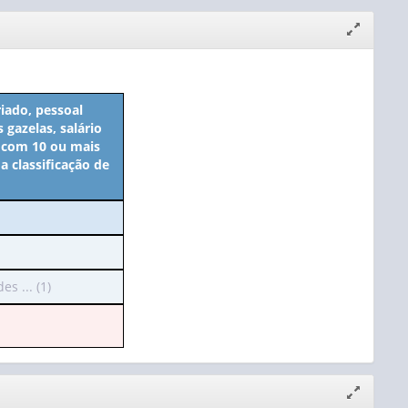
Expandir/
janela
iado, pessoal
gazelas, salário
s com 10 ou mais
a classificação de
s ... (1)
Expandir/