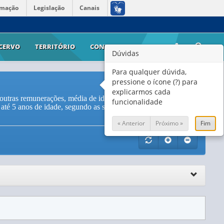
rmação
Legislação
Canais
CERVO
TERRITÓRIO
CONTATO
AJUDA
Dúvidas
Para qualquer dúvida,
pressione o ícone (?) para
explicarmos cada
 outras remunerações, média de idade das empresas gazelas,
funcionalidade
até 5 anos de idade, segundo as seções e divisões da
« Anterior
Próximo »
Fim