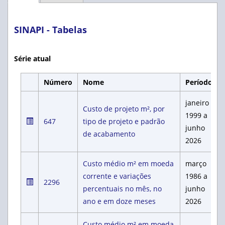
SINAPI - Tabelas
Série atual
Número
Nome
Período
janeiro
Custo de projeto m², por
1999 a
647
tipo de projeto e padrão
junho
de acabamento
2026
Custo médio m² em moeda
março
corrente e variações
1986 a
2296
percentuais no mês, no
junho
ano e em doze meses
2026
Custo médio m² em moeda