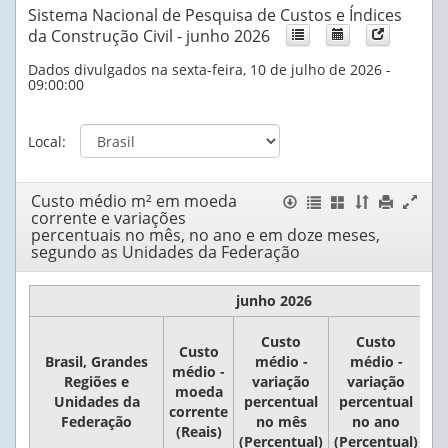
Sistema Nacional de Pesquisa de Custos e Índices
da Construção Civil - junho 2026
Dados divulgados na sexta-feira, 10 de julho de 2026 -
09:00:00
Local:
Custo médio m² em moeda
Janela
Exportar
Listar
Mostrar
Ordenar
Imprimir
Expand
corrente e variações
tabela
tabelas
/
por
conteúdo
janela
percentuais no mês, no ano e em doze meses,
Esconder
colunas
da
segundo as Unidades da Federação
Colunas
janela
junho 2026
Custo
Custo
Custo
Brasil, Grandes
médio -
médio -
médio -
Regiões e
variação
variação
moeda
p
Unidades da
percentual
percentual
corrente
Federação
no mês
no ano
(Reais)
(Percentual)
(Percentual)