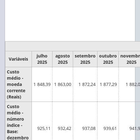
julho
agosto
setembro
outubro
novembr
Variáveis
2025
2025
2025
2025
2025
Custo
médio -
moeda
1 848,39
1 863,00
1 872,24
1 877,29
1 882,
corrente
(Reais)
Custo
médio -
número
índice -
925,11
932,42
937,08
939,61
941,
Base:
dezembro