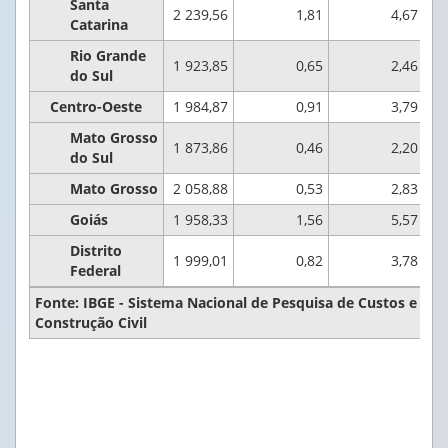
Santa
2 239,56
1,81
4,67
Catarina
Rio Grande
1 923,85
0,65
2,46
do Sul
Centro-Oeste
1 984,87
0,91
3,79
Mato Grosso
1 873,86
0,46
2,20
do Sul
Mato Grosso
2 058,88
0,53
2,83
Goiás
1 958,33
1,56
5,57
Distrito
1 999,01
0,82
3,78
Federal
Fonte: IBGE - Sistema Nacional de Pesquisa de Custos e Índ
Construção Civil