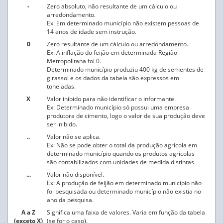
-
Zero absoluto, não resultante de um cálculo ou
arredondamento.
Ex: Em determinado município não existem pessoas de
14 anos de idade sem instrução.
0
Zero resultante de um cálculo ou arredondamento.
Ex: A inflação do feijão em determinada Região
Metropolitana foi 0.
Determinado município produziu 400 kg de sementes de
girassol e os dados da tabela são expressos em
toneladas.
X
Valor inibido para não identificar o informante.
Ex: Determinado município só possui uma empresa
produtora de cimento, logo o valor de sua produção deve
ser inibido.
..
Valor não se aplica.
Ex: Não se pode obter o total da produção agrícola em
determinado município quando os produtos agrícolas
são contabilizados com unidades de medida distintas.
...
Valor não disponível.
Ex: A produção de feijão em determinado município não
foi pesquisada ou determinado município não existia no
ano da pesquisa.
A a Z
Significa uma faixa de valores. Varia em função da tabela
(exceto X)
(se for o caso).