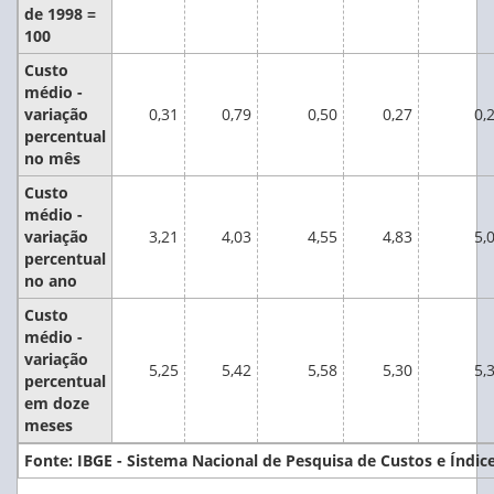
de 1998 =
100
Custo
médio -
variação
0,31
0,79
0,50
0,27
0,
percentual
no mês
Custo
médio -
variação
3,21
4,03
4,55
4,83
5,
percentual
no ano
Custo
médio -
variação
5,25
5,42
5,58
5,30
5,
percentual
em doze
meses
Fonte: IBGE - Sistema Nacional de Pesquisa de Custos e Índice