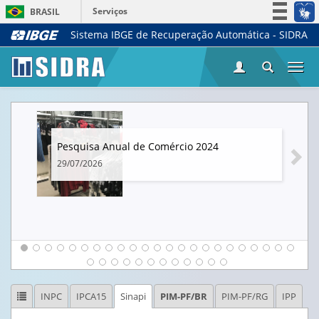
Serviços
BRASIL
Sistema IBGE de Recuperação Automática - SIDRA
Simplifique!
Participe
Togg
Acesso à informação
navi
Legislação
Canais
Pesquisa Anual de Comércio 2024
29/07/2026
INPC
IPCA15
Sinapi
PIM-PF/BR
PIM-PF/RG
IPP