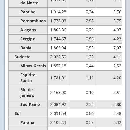
do Norte
Paraíba
1 914,28
0,34
3,76
Pernambuco
1 778,03
2,98
5,75
Alagoas
1 806,36
0,79
4,97
Sergipe
1 744,67
0,96
4,23
Bahia
1 863,94
0,55
7,07
Sudeste
2 022,59
1,33
4,11
Minas Gerais
1 857,18
0,44
2,52
Espírito
1 781,01
1,11
4,20
Santo
Rio de
2 163,90
0,10
4,51
Janeiro
São Paulo
2 084,92
2,34
4,80
Sul
2 091,54
0,86
3,48
Paraná
2 106,43
0,39
3,32