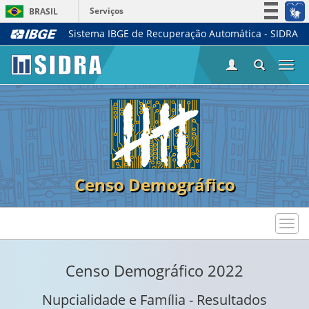
Serviços
BRASIL
Sistema IBGE de Recuperação Automática - SIDRA
Simplifique!
Participe
Togg
Acesso à informação
navi
Legislação
Canais
Censo Demográfico
Toggl
navig
Censo Demográfico 2022
Nupcialidade e Família - Resultados