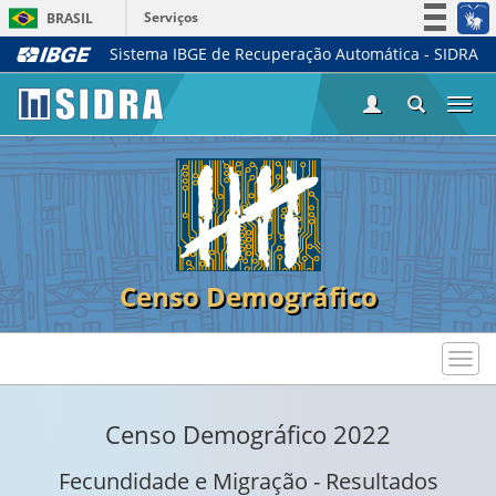
Serviços
BRASIL
Sistema IBGE de Recuperação Automática - SIDRA
Simplifique!
Participe
Togg
Acesso à informação
navi
Legislação
Canais
Censo Demográfico
Toggl
navig
Censo Demográfico 2022
Fecundidade e Migração - Resultados