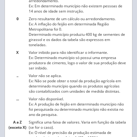
arredondamento.
Ex: Em determinado município não existem pessoas de
14 anos de idade sem instrução.
0
Zero resultante de um cálculo ou arredondamento.
Ex: A inflação do feijão em determinada Região
Metropolitana foi 0.
Determinado município produziu 400 kg de sementes de
girassol e os dados da tabela são expressos em
toneladas.
X
Valor inibido para não identificar o informante.
Ex: Determinado município só possui uma empresa
produtora de cimento, logo o valor de sua produção deve
ser inibido.
..
Valor não se aplica.
Ex: Não se pode obter o total da produção agrícola em
determinado município quando os produtos agrícolas
são contabilizados com unidades de medida distintas.
...
Valor não disponível.
Ex: A produção de feijão em determinado município não
foi pesquisada ou determinado município não existia no
ano da pesquisa.
A a Z
Significa uma faixa de valores. Varia em função da tabela
(exceto X)
(se for o caso).
Ex: O nível de precisão da produção estimada de