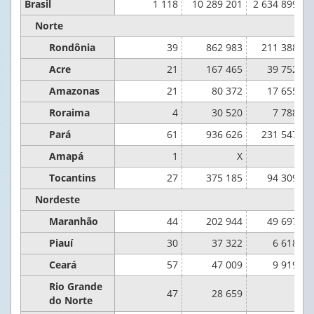
Brasil
1 118
10 289 201
2 634 899 00
Norte
Rondônia
39
862 983
211 388 62
Acre
21
167 465
39 752 67
Amazonas
21
80 372
17 655 03
Roraima
4
30 520
7 788 54
Pará
61
936 626
231 547 84
Amapá
1
X
Tocantins
27
375 185
94 309 49
Nordeste
Maranhão
44
202 944
49 697 52
Piauí
30
37 322
6 618 70
Ceará
57
47 009
9 919 01
Rio Grande
47
28 659
do Norte