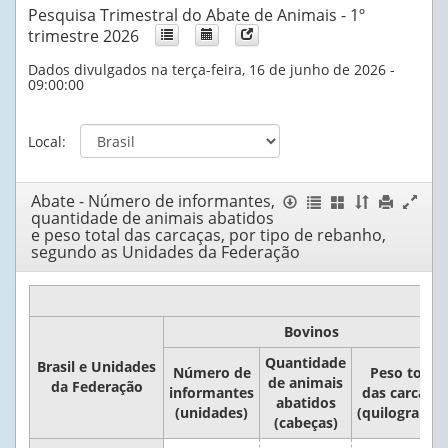
Pesquisa Trimestral do Abate de Animais - 1º
trimestre 2026
Dados divulgados na terça-feira, 16 de junho de 2026 -
09:00:00
Local:
Abate - Número de informantes,
Janela
Exportar
Listar
Mostrar
Ordenar
Imprimir
Expand
quantidade de animais abatidos
tabela
tabelas
/
por
conteúdo
janela
e peso total das carcaças, por tipo de rebanho,
Esconder
colunas
da
segundo as Unidades da Federação
Colunas
janela
Bovinos
Quantidade
Brasil e Unidades
Número de
Peso total
de animais
da Federação
informantes
das carcaças
abatidos
(unidades)
(quilogramas
(cabeças)