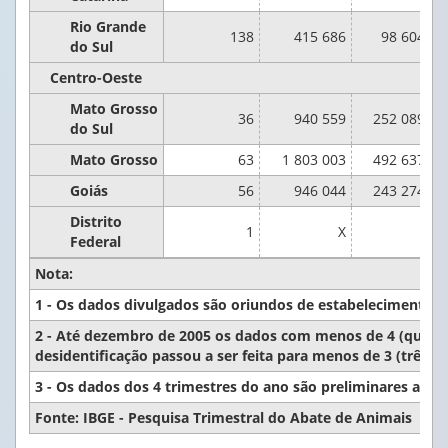
Rio Grande
138
415 686
98 604 49
do Sul
Centro-Oeste
Mato Grosso
36
940 559
252 089 27
do Sul
Mato Grosso
63
1 803 003
492 637 96
Goiás
56
946 044
243 274 12
Distrito
1
X
Federal
Nota:
1 - Os dados divulgados são oriundos de estabelecimentos q
2 - Até dezembro de 2005 os dados com menos de 4 (quatro) 
desidentificação passou a ser feita para menos de 3 (três) 
3 - Os dados dos 4 trimestres do ano são preliminares até 
Fonte: IBGE - Pesquisa Trimestral do Abate de Animais