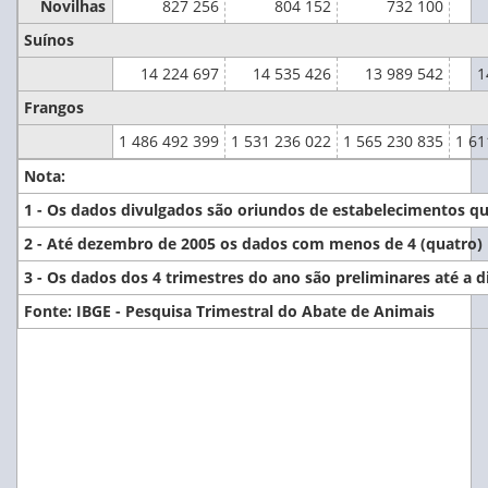
Novilhas
827 256
804 152
732 100
Suínos
14 224 697
14 535 426
13 989 542
1
Frangos
1 486 492 399
1 531 236 022
1 565 230 835
1 61
Nota:
1 - Os dados divulgados são oriundos de estabelecimentos que
2 - Até dezembro de 2005 os dados com menos de 4 (quatro) in
3 - Os dados dos 4 trimestres do ano são preliminares até a 
Fonte: IBGE - Pesquisa Trimestral do Abate de Animais