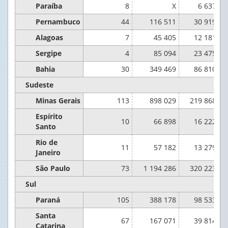
Paraíba
8
X
6 637 76
Pernambuco
44
116 511
30 919 74
Alagoas
7
45 405
12 181 62
Sergipe
4
85 094
23 475 28
Bahia
30
349 469
86 810 09
Sudeste
Minas Gerais
113
898 029
219 868 46
Espírito
10
66 898
16 222 58
Santo
Rio de
11
57 182
13 279 83
Janeiro
São Paulo
73
1 194 286
320 223 12
Sul
Paraná
105
388 178
98 533 74
Santa
67
167 071
39 814 12
Catarina