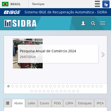
Serviços
BRASIL
Sistema IBGE de Recuperação Automática - SIDRA
Simplifique!
Participe
Togg
Acesso à informação
navi
Legislação
Canais
Pesquisa Anual de Comércio 2024
29/07/2026
Abate
Leite
Couro
POG
LSPA
Estoques
IPCA