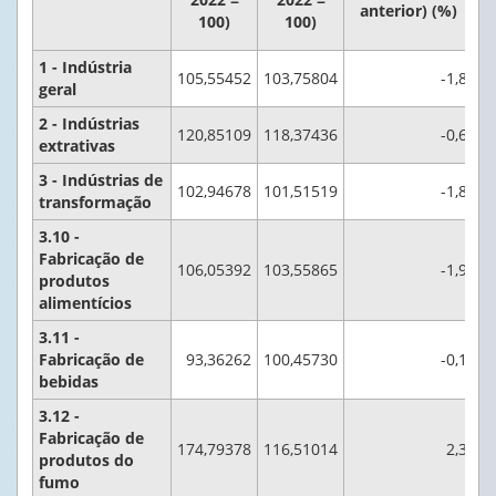
anterior) (%)
100)
100)
1 - Indústria
105,55452
103,75804
-1,8
geral
2 - Indústrias
120,85109
118,37436
-0,6
extrativas
3 - Indústrias de
102,94678
101,51519
-1,8
transformação
3.10 -
Fabricação de
106,05392
103,55865
-1,9
produtos
alimentícios
3.11 -
Fabricação de
93,36262
100,45730
-0,1
bebidas
3.12 -
Fabricação de
174,79378
116,51014
2,3
produtos do
fumo