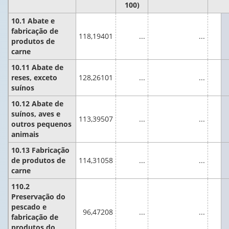
100)
10.1 Abate e
fabricação de
118,19401
...
...
produtos de
carne
10.11 Abate de
reses, exceto
128,26101
...
...
suínos
10.12 Abate de
suínos, aves e
113,39507
...
...
outros pequenos
animais
10.13 Fabricação
de produtos de
114,31058
...
...
carne
110.2
Preservação do
pescado e
96,47208
...
...
fabricação de
produtos do