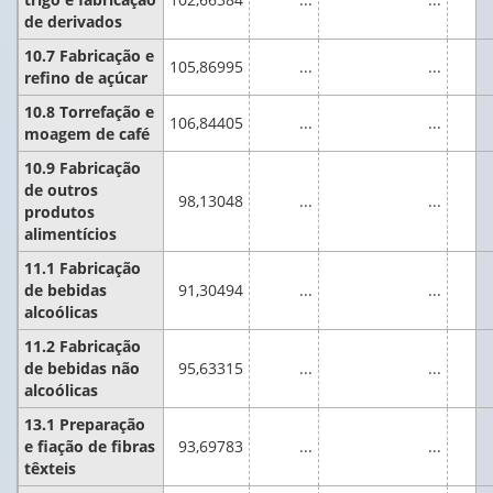
de derivados
10.7 Fabricação e
105,86995
...
...
refino de açúcar
10.8 Torrefação e
106,84405
...
...
moagem de café
10.9 Fabricação
de outros
98,13048
...
...
produtos
alimentícios
11.1 Fabricação
de bebidas
91,30494
...
...
alcoólicas
11.2 Fabricação
de bebidas não
95,63315
...
...
alcoólicas
13.1 Preparação
e fiação de fibras
93,69783
...
...
têxteis