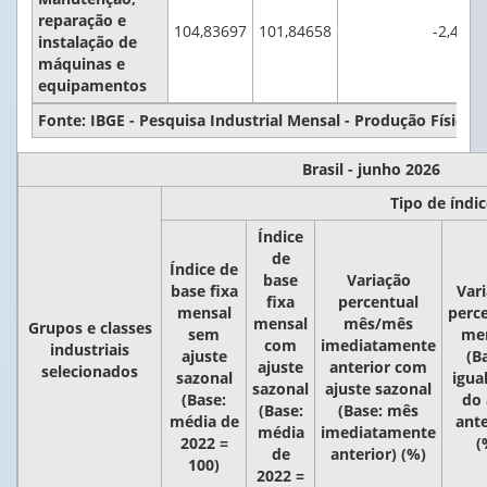
reparação e
104,83697
101,84658
-2,4
instalação de
máquinas e
equipamentos
Fonte: IBGE - Pesquisa Industrial Mensal - Produção Física 
Brasil - junho 2026
Tipo de índi
Índice
de
Índice de
base
Variação
base fixa
Var
fixa
percentual
mensal
perc
mensal
mês/mês
Grupos e classes
sem
me
com
imediatamente
industriais
ajuste
(B
ajuste
anterior com
selecionados
sazonal
igua
sazonal
ajuste sazonal
(Base:
do
(Base:
(Base: mês
média de
ante
média
imediatamente
2022 =
(
de
anterior) (%)
100)
2022 =