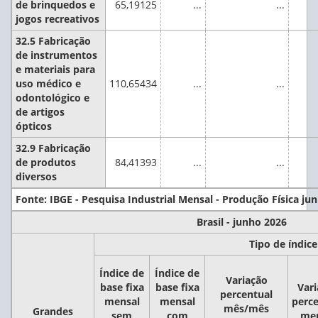
de brinquedos e
65,19125
...
...
jogos recreativos
32.5 Fabricação
de instrumentos
e materiais para
uso médico e
110,65434
...
...
odontológico e
de artigos
ópticos
32.9 Fabricação
de produtos
84,41393
...
...
diversos
Fonte: IBGE - Pesquisa Industrial Mensal - Produção Física ju
Brasil - junho 2026
Tipo de índice
Índice de
Índice de
Variação
base fixa
base fixa
Vari
percentual
mensal
mensal
perce
mês/mês
Grandes
sem
com
men