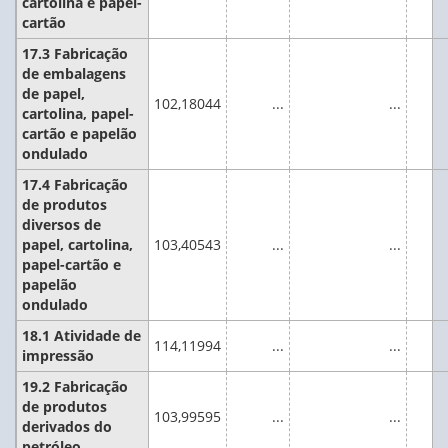
cartolina e papel-
cartão
17.3 Fabricação
de embalagens
de papel,
102,18044
...
...
cartolina, papel-
cartão e papelão
ondulado
17.4 Fabricação
de produtos
diversos de
papel, cartolina,
103,40543
...
...
papel-cartão e
papelão
ondulado
18.1 Atividade de
114,11994
...
...
impressão
19.2 Fabricação
de produtos
103,99595
...
...
derivados do
petróleo