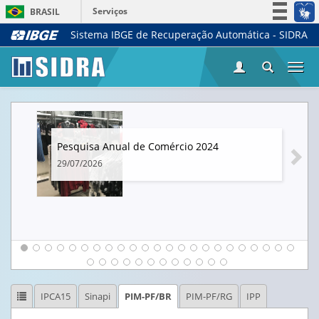
Serviços
BRASIL
Sistema IBGE de Recuperação Automática - SIDRA
Simplifique!
Participe
Togg
Acesso à informação
navi
Legislação
Canais
Pesquisa Anual de Comércio 2024
29/07/2026
IPCA15
Sinapi
PIM-PF/BR
PIM-PF/RG
IPP