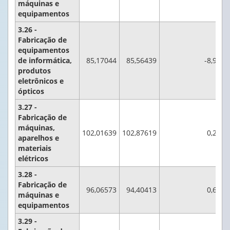
máquinas e
equipamentos
3.26 -
Fabricação de
equipamentos
de informática,
85,17044
85,56439
-8,9
produtos
eletrônicos e
ópticos
3.27 -
Fabricação de
máquinas,
102,01639
102,87619
0,2
aparelhos e
materiais
elétricos
3.28 -
Fabricação de
96,06573
94,40413
0,6
máquinas e
equipamentos
3.29 -