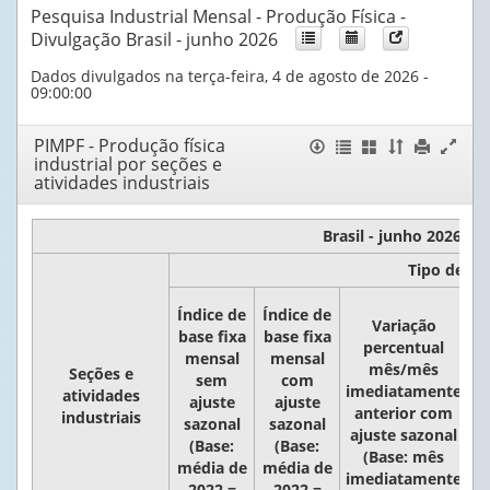
Pesquisa Industrial Mensal - Produção Física -
Divulgação Brasil - junho 2026
Dados divulgados na terça-feira, 4 de agosto de 2026 -
09:00:00
PIMPF - Produção física
Janela
Exportar
Listar
Mostrar
Ordenar
Imprimir
Expand
industrial por seções e
tabela
tabelas
/
por
conteúdo
janela
atividades industriais
Esconder
colunas
da
Colunas
janela
Brasil - junho 2026
Tipo de índ
Índice de
Índice de
Variação
base fixa
base fixa
V
percentual
mensal
mensal
pe
mês/mês
Seções e
sem
com
imediatamente
atividades
ajuste
ajuste
anterior com
industriais
sazonal
sazonal
i
ajuste sazonal
(Base:
(Base:
(Base: mês
média de
média de
a
imediatamente
2022 =
2022 =