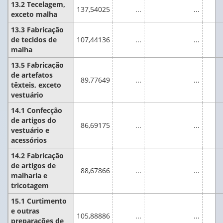
13.2 Tecelagem,
137,54025
...
...
exceto malha
13.3 Fabricação
de tecidos de
107,44136
...
...
malha
13.5 Fabricação
de artefatos
89,77649
...
...
têxteis, exceto
vestuário
14.1 Confecção
de artigos do
86,69175
...
...
vestuário e
acessórios
14.2 Fabricação
de artigos de
88,67866
...
...
malharia e
tricotagem
15.1 Curtimento
e outras
105,88886
...
...
preparações de