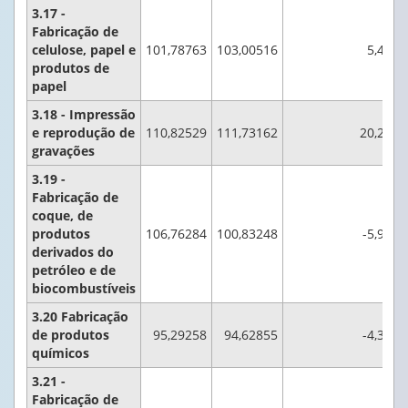
3.17 -
Fabricação de
celulose, papel e
101,78763
103,00516
5,4
produtos de
papel
3.18 - Impressão
e reprodução de
110,82529
111,73162
20,2
gravações
3.19 -
Fabricação de
coque, de
produtos
106,76284
100,83248
-5,9
derivados do
petróleo e de
biocombustíveis
3.20 Fabricação
de produtos
95,29258
94,62855
-4,3
químicos
3.21 -
Fabricação de