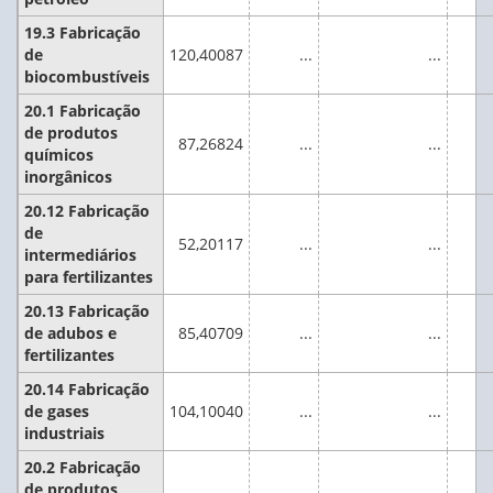
19.3 Fabricação
de
120,40087
...
...
biocombustíveis
20.1 Fabricação
de produtos
87,26824
...
...
químicos
inorgânicos
20.12 Fabricação
de
52,20117
...
...
intermediários
para fertilizantes
20.13 Fabricação
de adubos e
85,40709
...
...
fertilizantes
20.14 Fabricação
de gases
104,10040
...
...
industriais
20.2 Fabricação
de produtos