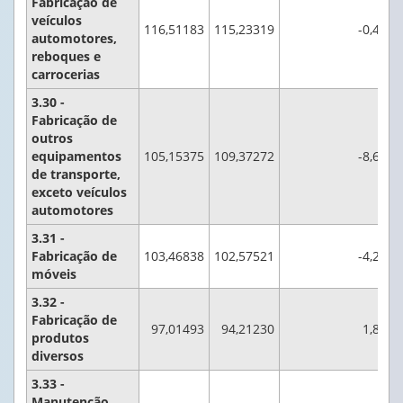
Fabricação de
veículos
116,51183
115,23319
-0,4
automotores,
reboques e
carrocerias
3.30 -
Fabricação de
outros
equipamentos
105,15375
109,37272
-8,6
de transporte,
exceto veículos
automotores
3.31 -
Fabricação de
103,46838
102,57521
-4,2
móveis
3.32 -
Fabricação de
97,01493
94,21230
1,8
produtos
diversos
3.33 -
Manutenção,