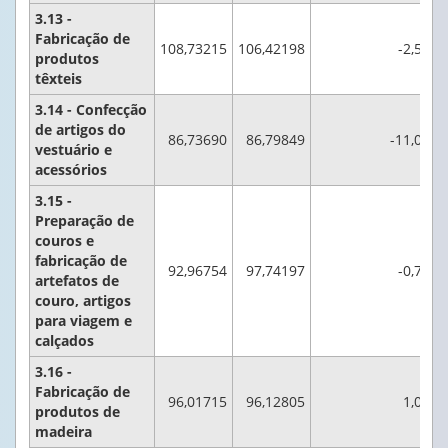
3.13 -
Fabricação de
108,73215
106,42198
-2,5
produtos
têxteis
3.14 - Confecção
de artigos do
86,73690
86,79849
-11,0
vestuário e
acessórios
3.15 -
Preparação de
couros e
fabricação de
92,96754
97,74197
-0,7
artefatos de
couro, artigos
para viagem e
calçados
3.16 -
Fabricação de
96,01715
96,12805
1,0
produtos de
madeira