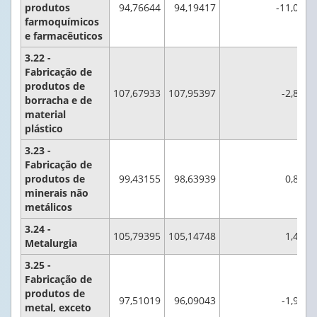
produtos
94,76644
94,19417
-11,0
farmoquímicos
e farmacêuticos
3.22 -
Fabricação de
produtos de
107,67933
107,95397
-2,8
borracha e de
material
plástico
3.23 -
Fabricação de
produtos de
99,43155
98,63939
0,8
minerais não
metálicos
3.24 -
105,79395
105,14748
1,4
Metalurgia
3.25 -
Fabricação de
produtos de
97,51019
96,09043
-1,9
metal, exceto