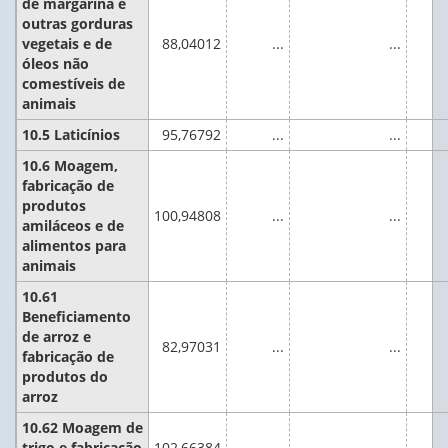
de margarina e
outras gorduras
vegetais e de
88,04012
...
...
óleos não
comestíveis de
animais
10.5 Laticínios
95,76792
...
...
10.6 Moagem,
fabricação de
produtos
100,94808
...
...
amiláceos e de
alimentos para
animais
10.61
Beneficiamento
de arroz e
82,97031
...
...
fabricação de
produtos do
arroz
10.62 Moagem de
trigo e fabricação
102,66384
...
...