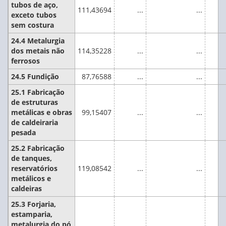
tubos de aço,
111,43694
...
...
exceto tubos
sem costura
24.4 Metalurgia
dos metais não
114,35228
...
...
ferrosos
24.5 Fundição
87,76588
...
...
25.1 Fabricação
de estruturas
metálicas e obras
99,15407
...
...
de caldeiraria
pesada
25.2 Fabricação
de tanques,
reservatórios
119,08542
...
...
metálicos e
caldeiras
25.3 Forjaria,
estamparia,
metalurgia do pó