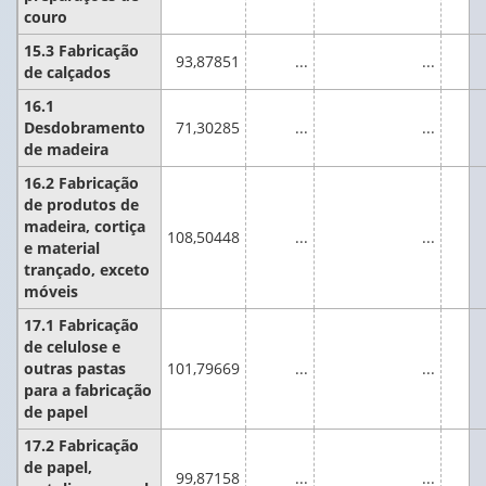
couro
15.3 Fabricação
93,87851
...
...
de calçados
16.1
Desdobramento
71,30285
...
...
de madeira
16.2 Fabricação
de produtos de
madeira, cortiça
108,50448
...
...
e material
trançado, exceto
móveis
17.1 Fabricação
de celulose e
outras pastas
101,79669
...
...
para a fabricação
de papel
17.2 Fabricação
de papel,
99,87158
...
...