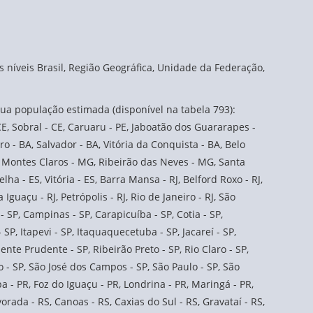
 níveis Brasil, Região Geográfica, Unidade da Federação,
ua população estimada (disponível na tabela 793):
E, Sobral - CE, Caruaru - PE, Jaboatão dos Guararapes -
iro - BA, Salvador - BA, Vitória da Conquista - BA, Belo
, Montes Claros - MG, Ribeirão das Neves - MG, Santa
ha - ES, Vitória - ES, Barra Mansa - RJ, Belford Roxo - RJ,
Iguaçu - RJ, Petrópolis - RJ, Rio de Janeiro - RJ, São
- SP, Campinas - SP, Carapicuíba - SP, Cotia - SP,
SP, Itapevi - SP, Itaquaquecetuba - SP, Jacareí - SP,
ente Prudente - SP, Ribeirão Preto - SP, Rio Claro - SP,
 - SP, São José dos Campos - SP, São Paulo - SP, São
a - PR, Foz do Iguaçu - PR, Londrina - PR, Maringá - PR,
vorada - RS, Canoas - RS, Caxias do Sul - RS, Gravataí - RS,