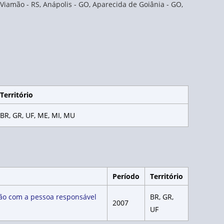
 Viamão - RS, Anápolis - GO, Aparecida de Goiânia - GO,
Território
BR, GR, UF, ME, MI, MU
Período
Território
ção com a pessoa responsável
BR, GR,
2007
UF