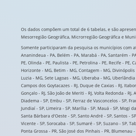
Os dados compõem um total de 6 tabelas, e são apresenta
Mesorregião Geográfica, Microrregião Geográfica e Muni
Somente participaram da pesquisa os municípios com até 
Ananindeua - PA, Belém - PA, Marabá - PA, Santarém - PA,
PE, Olinda - PE, Paulista - PE, Petrolina - PE, Recife - PE,
Horizonte - MG, Betim - MG, Contagem - MG, Divinópolis 
Luzia - MG, Sete Lagoas - MG, Uberaba - MG, Uberlândia - M
Campos dos Goytacazes - RJ, Duque de Caxias - RJ, Itaboraí 
Gonçalo - RJ, São João de Meriti - RJ, Volta Redonda - RJ,
Diadema - SP, Embu - SP, Ferraz de Vasconcelos - SP, Franc
Jundiaí - SP, Limeira - SP, Marília - SP, Mauá - SP, Mogi d
Santa Bárbara d'Oeste - SP, Santo André - SP, Santos - SP
Vicente - SP, Sorocaba - SP, Sumaré - SP, Suzano - SP, Tab
Ponta Grossa - PR, São José dos Pinhais - PR, Blumenau - SC