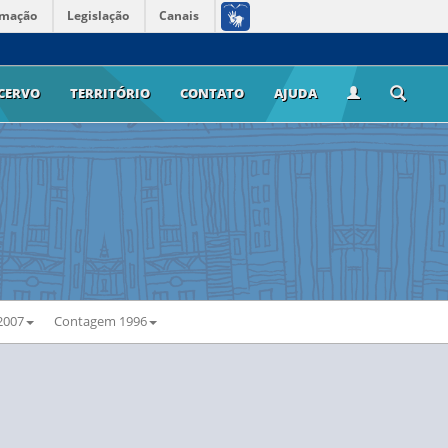
rmação
Legislação
Canais
CERVO
TERRITÓRIO
CONTATO
AJUDA
2007
Contagem 1996