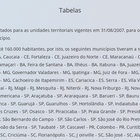
Tabelas
dos para as unidades territoriais vigentes em 31/08/2007, para os
cípio.
160.000 habitantes, por isto, os seguintes municípios tiveram a s
 Caucaia - CE, Fortaleza - CE, Juazeiro do Norte - CE, Maracanaú - C
 Camaçari - BA, Feira de Santana - BA, Ilhéus - BA, Itabuna - BA, Juaze
- MG, Governador Valadares - MG, Ipatinga - MG, Juiz de Fora - MG
G, Cachoeiro de Itapemirim - ES, Cariacica - ES, Serra - ES, Vila Vel
- RJ, Magé - RJ, Mesquita - RJ, Niterói - RJ, Nova Friburgo - RJ, Nova 
 Americana - SP, Araçatuba - SP, Araraquara - SP, Barueri - SP, Bauru 
a - SP, Guarujá - SP, Guarulhos - SP, Hortolândia - SP, Indaiatuba - 
as Cruzes - SP, Osasco - SP, Piracicaba - SP, Praia Grande - SP, Presid
, São Bernardo do Campo - SP, São Carlos - SP, São José do Rio Preto
oão da Serra - SP, Taubaté - SP, Cascavel - PR, Colombo - PR, Curitib
, Criciúma - SC, Florianópolis - SC, J oinville - SC, São José - SC, Al