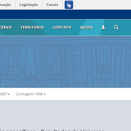
rmação
Legislação
Canais
CERVO
TERRITÓRIO
CONTATO
AJUDA
2007
Contagem 1996