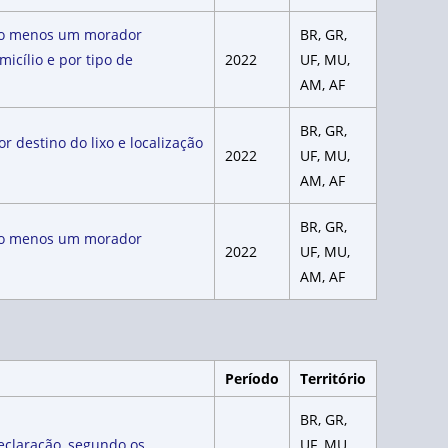
pelo menos um morador
BR, GR,
icílio e por tipo de
2022
UF, MU,
AM, AF
BR, GR,
 destino do lixo e localização
2022
UF, MU,
AM, AF
BR, GR,
pelo menos um morador
2022
UF, MU,
AM, AF
Período
Território
BR, GR,
declaração, segundo os
UF, MU,