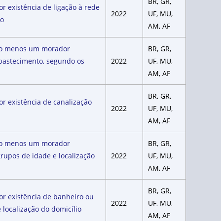
BR, GR,
 existência de ligação à rede
2022
UF, MU,
io
AM, AF
pelo menos um morador
BR, GR,
 abastecimento, segundo os
2022
UF, MU,
AM, AF
BR, GR,
r existência de canalização
2022
UF, MU,
AM, AF
pelo menos um morador
BR, GR,
rupos de idade e localização
2022
UF, MU,
AM, AF
BR, GR,
r existência de banheiro ou
2022
UF, MU,
 localização do domicílio
AM, AF