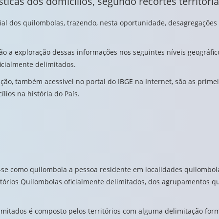
ticas dos domicílios, segundo recortes territori
cial dos quilombolas, trazendo, nesta oportunidade, desagregações
ão a exploração dessas informações nos seguintes níveis geográfi
icialmente delimitados.
o, também acessível no portal do IBGE na Internet, são as primeiras
lios na história do País.
se como quilombola a pessoa residente em localidades quilombol
órios Quilombolas oficialmente delimitados, dos agrupamentos q
imitados é composto pelos territórios com alguma delimitação form