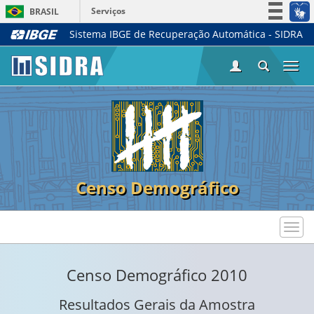
Serviços
BRASIL
Sistema IBGE de Recuperação Automática - SIDRA
Simplifique!
Participe
Togg
Acesso à informação
navi
Legislação
Canais
Censo Demográfico
Toggl
navig
Censo Demográfico 2010
Resultados Gerais da Amostra