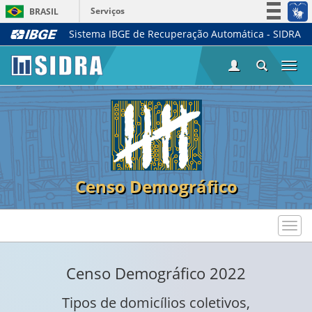
Serviços
BRASIL
Sistema IBGE de Recuperação Automática - SIDRA
Simplifique!
Participe
Togg
Acesso à informação
navi
Legislação
Canais
Censo Demográfico
Toggl
navig
Censo Demográfico 2022
Tipos de domicílios coletivos,