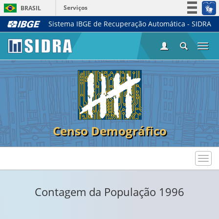
Serviços
BRASIL
Sistema IBGE de Recuperação Automática - SIDRA
Simplifique!
Participe
Togg
Acesso à informação
navi
Legislação
Canais
Censo Demográfico
Toggl
navig
Contagem da População 1996